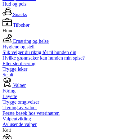
Hud og pels
Snacks
Tilbehør
Hund
Ernæring og helse
Hygiene og stell
Slik velger du riktig fôr til hunden din
Hvilke grønnsaker kan hunden min spise?
Etter sterilisering
Trygge leker
Se alt
Valper
Fôring
Layette
Trygge omgivelser
Trening av valper
Første besøk hos veterinæren
Valpeutvikling
Avlusende valper
Katt