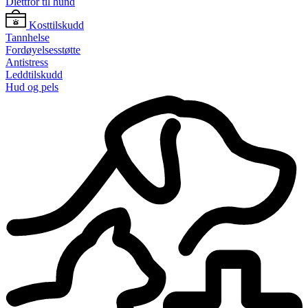
Diettfôr til hund
Kosttilskudd
Tannhelse
Fordøyelsesstøtte
Antistress
Leddtilskudd
Hud og pels