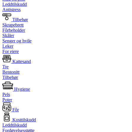
Leddtilskudd
Antistress
Tilbehør
Skrapebrett
Fôrbeholder
Skåler
Senger og hvile
Leker
For eiere
Kattesand
Tre
Bentonitt
Tilbehør
Hygiene
Pels
Poter
Fôr
Kosttilskudd
Leddtilskudd
Fordøyelsesstøtte