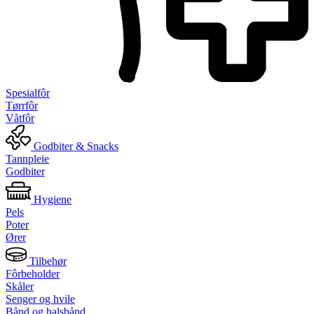
Spesialfôr
Tørrfôr
Våtfôr
Godbiter & Snacks
Tannpleie
Godbiter
Hygiene
Pels
Poter
Ører
Tilbehør
Fôrbeholder
Skåler
Senger og hvile
Bånd og halsbånd