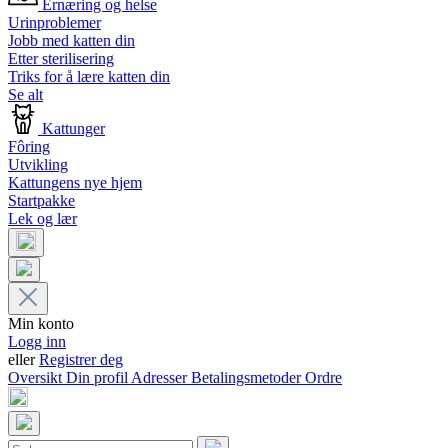
Ernæring og helse
Urinproblemer
Jobb med katten din
Etter sterilisering
Triks for å lære katten din
Se alt
Kattunger
Fôring
Utvikling
Kattungens nye hjem
Startpakke
Lek og lær
Min konto
Logg inn
eller
Registrer deg
Oversikt
Din profil
Adresser
Betalingsmetoder
Ordre