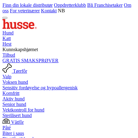
Finn din lokale distributør
Oppdretterklubb
Bli Franchisetaker
Om
oss
For veterinærer
Kontakt
NB
Hund
Katt
Hest
Kunnskapshjørnet
Tilbud
GRATIS SMAKSPRØVER
Tørrfôr
Valp
Voksen hund
Sensitiv fordøyelse og hypoallergenisk
Kornfritt
Aktiv hund
Senior hund
Vektkontroll for hund
Sterilisert hund
Våtfôr
Pâté
Biter i saus