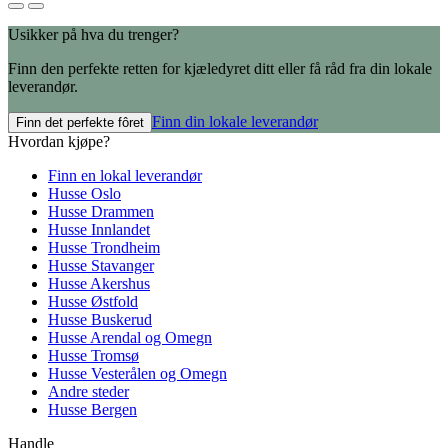
Usikker på hva du trenger?
Finn den perfekte retten for kjæledyret ditt eller få råd fra din lokale
leverandør.
Finn din lokale leverandør
Finn det perfekte fôret
Hvordan kjøpe?
Finn en lokal leverandør
Husse Oslo
Husse Drammen
Husse Innlandet
Husse Trondheim
Husse Stavanger
Husse Akershus
Husse Østfold
Husse Buskerud
Husse Arendal og Omegn
Husse Tromsø
Husse Vesterålen og Omegn
Andre steder
Husse Bergen
Handle