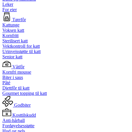
Leker
For eier
Tørrfôr
Kattunge
Voksen katt
Kornfritt
Sterilisert katt
Vektkontroll for katt
Urinveisstøtte til katt
Senior katt
Våtfôr
Kornfri mousse
Biter i saus
Pâté
Diettfôr til katt
Gourmet topping til katt
Godbiter
Kosttilskudd
Anti-hårball
Fordøyelsesstøtte
Hud og pels