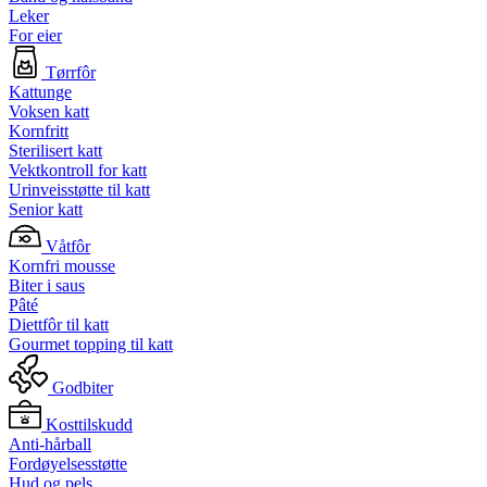
Leker
For eier
Tørrfôr
Kattunge
Voksen katt
Kornfritt
Sterilisert katt
Vektkontroll for katt
Urinveisstøtte til katt
Senior katt
Våtfôr
Kornfri mousse
Biter i saus
Pâté
Diettfôr til katt
Gourmet topping til katt
Godbiter
Kosttilskudd
Anti-hårball
Fordøyelsesstøtte
Hud og pels