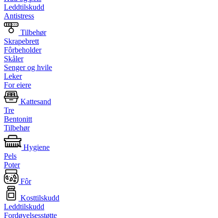
Leddtilskudd
Antistress
Tilbehør
Skrapebrett
Fôrbeholder
Skåler
Senger og hvile
Leker
For eiere
Kattesand
Tre
Bentonitt
Tilbehør
Hygiene
Pels
Poter
Fôr
Kosttilskudd
Leddtilskudd
Fordøyelsesstøtte