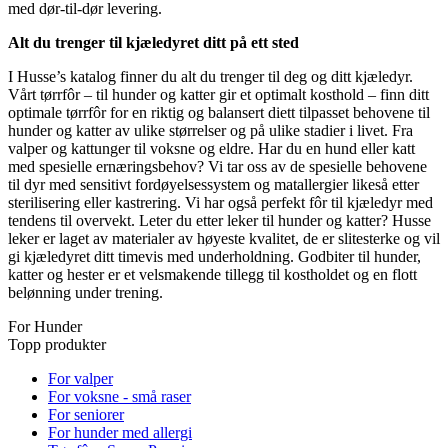
med dør-til-dør levering.
Alt du trenger til kjæledyret ditt på ett sted
I Husse’s katalog finner du alt du trenger til deg og ditt kjæledyr.
Vårt tørrfôr – til hunder og katter gir et optimalt kosthold – finn ditt
optimale tørrfôr for en riktig og balansert diett tilpasset behovene til
hunder og katter av ulike størrelser og på ulike stadier i livet. Fra
valper og kattunger til voksne og eldre. Har du en hund eller katt
med spesielle ernæringsbehov? Vi tar oss av de spesielle behovene
til dyr med sensitivt fordøyelsessystem og matallergier likeså etter
sterilisering eller kastrering. Vi har også perfekt fôr til kjæledyr med
tendens til overvekt. Leter du etter leker til hunder og katter? Husse
leker er laget av materialer av høyeste kvalitet, de er slitesterke og vil
gi kjæledyret ditt timevis med underholdning. Godbiter til hunder,
katter og hester er et velsmakende tillegg til kostholdet og en flott
belønning under trening.
For Hunder
Topp produkter
For valper
For voksne - små raser
For seniorer
For hunder med allergi