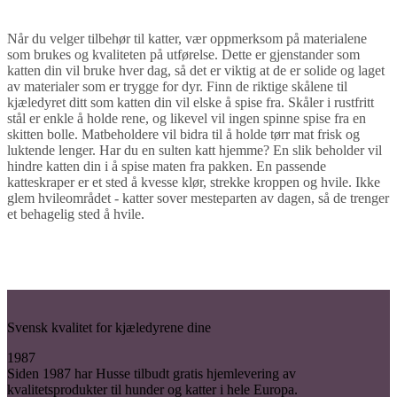
Når du velger tilbehør til katter, vær oppmerksom på materialene
som brukes og kvaliteten på utførelse. Dette er gjenstander som
katten din vil bruke hver dag, så det er viktig at de er solide og laget
av materialer som er trygge for dyr. Finn de riktige skålene til
kjæledyret ditt som katten din vil elske å spise fra. Skåler i rustfritt
stål er enkle å holde rene, og likevel vil ingen spinne spise fra en
skitten bolle. Matbeholdere vil bidra til å holde tørr mat frisk og
luktende lenger. Har du en sulten katt hjemme? En slik beholder vil
hindre katten din i å spise maten fra pakken. En passende
katteskraper er et sted å kvesse klør, strekke kroppen og hvile. Ikke
glem hvileområdet - katter sover mesteparten av dagen, så de trenger
et behagelig sted å hvile.
Svensk kvalitet for kjæledyrene dine
1987
Siden 1987 har Husse tilbudt gratis hjemlevering av
kvalitetsprodukter til hunder og katter i hele Europa.