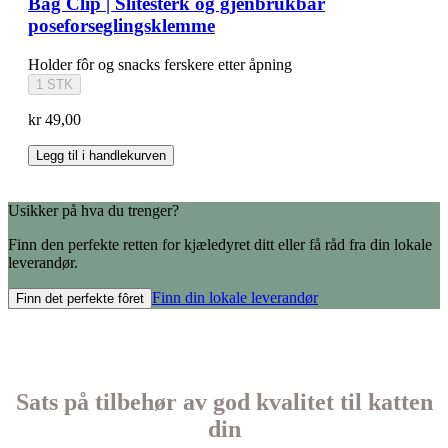
Bag Clip | Slitesterk og gjenbrukbar
poseforseglingsklemme
Holder fôr og snacks ferskere etter åpning
1 STK
kr 49,00
Legg til i handlekurven
Usikker på hva du trenger?
Finn den perfekte retten for kjæledyret ditt eller få råd fra din lokale
leverandør.
Finn din lokale leverandør
Finn det perfekte fôret
Sats på tilbehør av god kvalitet til katten
din