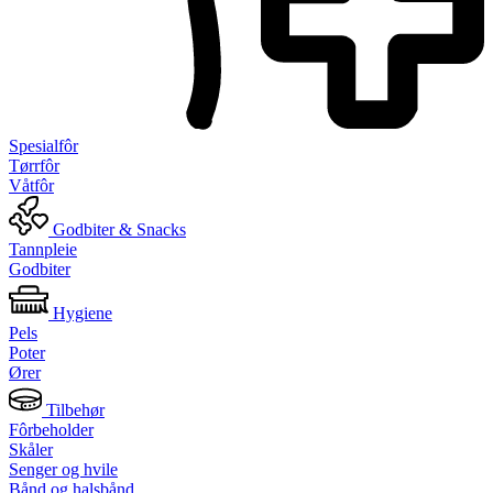
Spesialfôr
Tørrfôr
Våtfôr
Godbiter & Snacks
Tannpleie
Godbiter
Hygiene
Pels
Poter
Ører
Tilbehør
Fôrbeholder
Skåler
Senger og hvile
Bånd og halsbånd