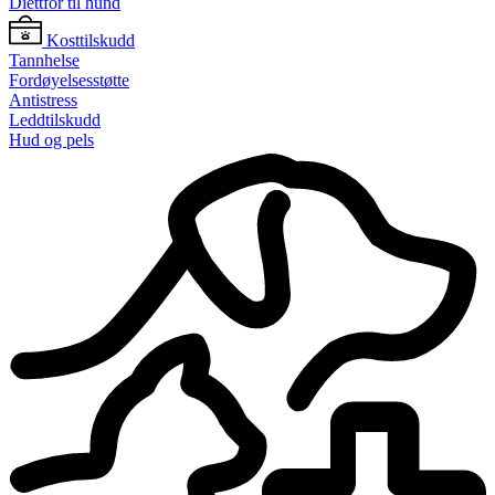
Diettfôr til hund
Kosttilskudd
Tannhelse
Fordøyelsesstøtte
Antistress
Leddtilskudd
Hud og pels