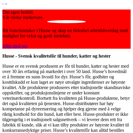
Din egen bedrift.
Vår sterke merkevare.
Bli franchisetaker i Husse og skap en fleksibel arbeidshverdag med
mulighet for vekst og gode inntekter.
Jobb med oss
Husse - Svensk kvalitetsfôr til hunder, katter og hester
Husse er en svensk produsent av fôr til hunder, katter og hester med
over 30 års erfaring på markedet i over 50 land. Husse’s hovedmål
er å fremme en sunn livsstil for dyr. Husse’s fôr, godbiter og
kosttilskudd er kun laget av nøye utvalgte ingredienser av høyeste
kvalitet. Alle produktene produseres etter tradisjonelle skandinaviske
oppskrifter, og produksjonslinjene er under konstant
veterinærkontroll. Bortsett fra kvaliteten på Husse-produktene, betyr
det også kvaliteten på tjenesten. Husse-distributører har høy
kompetanse på dyreernæring og hjelper deg gjerne med å velge
riktig kosthold for din hund, katt eller hest. Husse-produkter er ikke
tilgjengelig i et tradisjonelt salgsnettverk – vi leverer dem rett fra
fabrikk til kunde, slik at vi kan tilby produkter av høyeste kvalitet til
konkurransedyktige priser. Husse’s kvalitetsfôr kan alltid bestilles