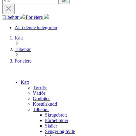
Tilbehør
For eiere
Alt i denne kategorien
Katt
Tilbehør
For eiere
Katt
Tørrfôr
Våtfôr
Godbiter
Kosttilskudd
Tilbehør
Skrapebrett
Fôrbeholder
Skåler
Senger og hvile