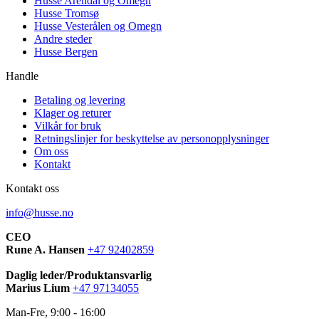
Husse Arendal og Omegn
Husse Tromsø
Husse Vesterålen og Omegn
Andre steder
Husse Bergen
Handle
Betaling og levering
Klager og returer
Vilkår for bruk
Retningslinjer for beskyttelse av personopplysninger
Om oss
Kontakt
Kontakt oss
info@husse.no
CEO
Rune A. Hansen
+47 92402859
Daglig leder/Produktansvarlig
Marius Lium
+47 97134055
Man-Fre, 9:00 - 16:00