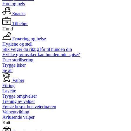
Hud og pels
Snacks
Tilbehør
Hund
Ernæring og helse
Hygiene og stell
Slik velger du riktig fôr til hunden din
Hvilke grønnsaker kan hunden min spise?
Etter sterilisering
Trygge leker
Se alt
Valper
Fôring
Layette
Trygge omgivelser
Trening av valper
Første besøk hos veterinæren
Valpeutvikling
Avlusende valper
Katt