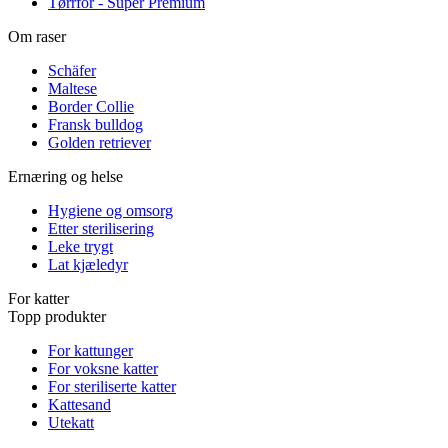
Tørrfôr - Super Premium
Om raser
Schäfer
Maltese
Border Collie
Fransk bulldog
Golden retriever
Ernæring og helse
Hygiene og omsorg
Etter sterilisering
Leke trygt
Lat kjæledyr
For katter
Topp produkter
For kattunger
For voksne katter
For steriliserte katter
Kattesand
Utekatt