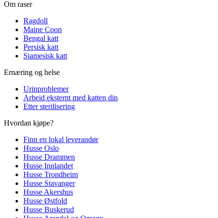
Om raser
Ragdoll
Maine Coon
Bengal katt
Persisk katt
Siamesisk katt
Ernæring og helse
Urinproblemer
Arbeid eksternt med katten din
Etter sterilisering
Hvordan kjøpe?
Finn en lokal leverandør
Husse Oslo
Husse Drammen
Husse Innlandet
Husse Trondheim
Husse Stavanger
Husse Akershus
Husse Østfold
Husse Buskerud