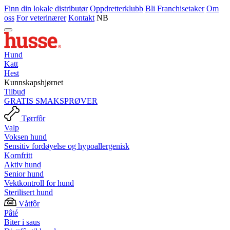
Finn din lokale distributør
Oppdretterklubb
Bli Franchisetaker
Om
oss
For veterinærer
Kontakt
NB
Hund
Katt
Hest
Kunnskapshjørnet
Tilbud
GRATIS SMAKSPRØVER
Tørrfôr
Valp
Voksen hund
Sensitiv fordøyelse og hypoallergenisk
Kornfritt
Aktiv hund
Senior hund
Vektkontroll for hund
Sterilisert hund
Våtfôr
Pâté
Biter i saus