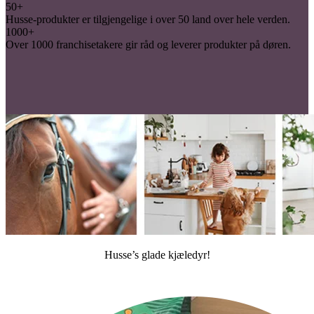
50+
Husse-produkter er tilgjengelige i over 50 land over hele verden.
1000+
Over 1000 franchisetakere gir råd og leverer produkter på døren.
Husse’s glade kjæledyr!