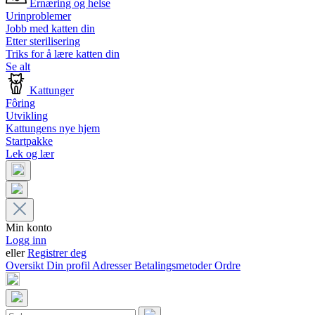
Ernæring og helse
Urinproblemer
Jobb med katten din
Etter sterilisering
Triks for å lære katten din
Se alt
Kattunger
Fôring
Utvikling
Kattungens nye hjem
Startpakke
Lek og lær
Min konto
Logg inn
eller
Registrer deg
Oversikt
Din profil
Adresser
Betalingsmetoder
Ordre