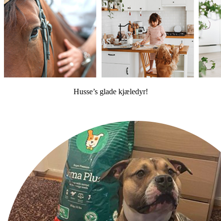
Husse’s glade kjæledyr!