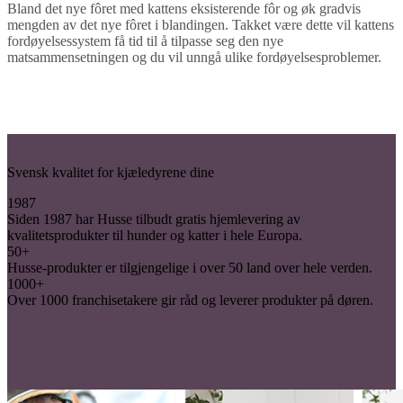
Bland det nye fôret med kattens eksisterende fôr og øk gradvis
mengden av det nye fôret i blandingen. Takket være dette vil kattens
fordøyelsessystem få tid til å tilpasse seg den nye
matsammensetningen og du vil unngå ulike fordøyelsesproblemer.
Svensk kvalitet for kjæledyrene dine
1987
Siden 1987 har Husse tilbudt gratis hjemlevering av
kvalitetsprodukter til hunder og katter i hele Europa.
50+
Husse-produkter er tilgjengelige i over 50 land over hele verden.
1000+
Over 1000 franchisetakere gir råd og leverer produkter på døren.