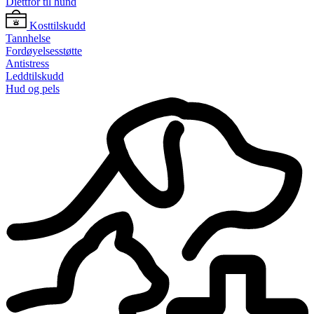
Diettfôr til hund
Kosttilskudd
Tannhelse
Fordøyelsesstøtte
Antistress
Leddtilskudd
Hud og pels