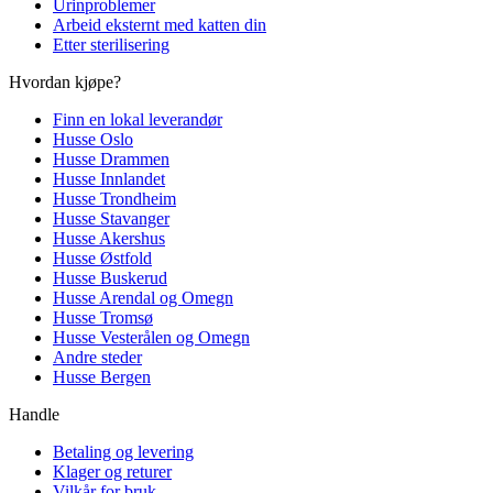
Urinproblemer
Arbeid eksternt med katten din
Etter sterilisering
Hvordan kjøpe?
Finn en lokal leverandør
Husse Oslo
Husse Drammen
Husse Innlandet
Husse Trondheim
Husse Stavanger
Husse Akershus
Husse Østfold
Husse Buskerud
Husse Arendal og Omegn
Husse Tromsø
Husse Vesterålen og Omegn
Andre steder
Husse Bergen
Handle
Betaling og levering
Klager og returer
Vilkår for bruk