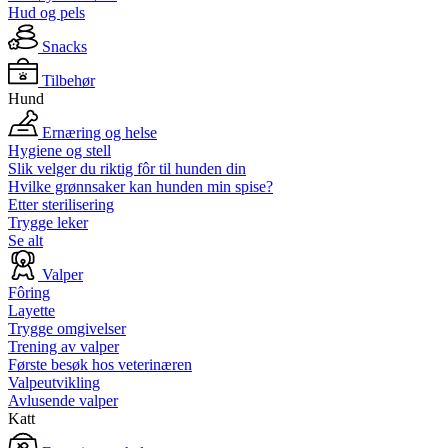
Hud og pels
Snacks
Tilbehør
Hund
Ernæring og helse
Hygiene og stell
Slik velger du riktig fôr til hunden din
Hvilke grønnsaker kan hunden min spise?
Etter sterilisering
Trygge leker
Se alt
Valper
Fôring
Layette
Trygge omgivelser
Trening av valper
Første besøk hos veterinæren
Valpeutvikling
Avlusende valper
Katt