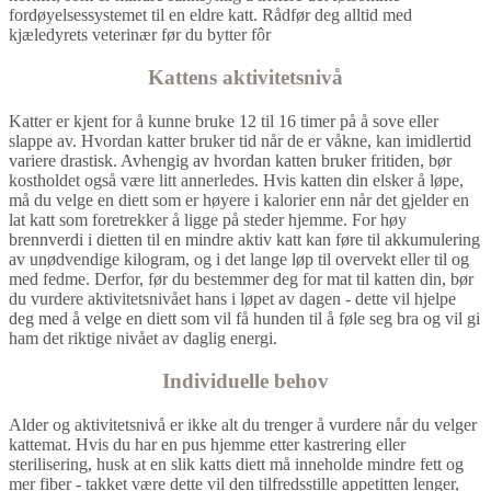
fordøyelsessystemet til en eldre katt. Rådfør deg alltid med
kjæledyrets veterinær før du bytter fôr
Kattens aktivitetsnivå
Katter er kjent for å kunne bruke 12 til 16 timer på å sove eller
slappe av. Hvordan katter bruker tid når de er våkne, kan imidlertid
variere drastisk. Avhengig av hvordan katten bruker fritiden, bør
kostholdet også være litt annerledes. Hvis katten din elsker å løpe,
må du velge en diett som er høyere i kalorier enn når det gjelder en
lat katt som foretrekker å ligge på steder hjemme. For høy
brennverdi i dietten til en mindre aktiv katt kan føre til akkumulering
av unødvendige kilogram, og i det lange løp til overvekt eller til og
med fedme. Derfor, før du bestemmer deg for mat til katten din, bør
du vurdere aktivitetsnivået hans i løpet av dagen - dette vil hjelpe
deg med å velge en diett som vil få hunden til å føle seg bra og vil gi
ham det riktige nivået av daglig energi.
Individuelle behov
Alder og aktivitetsnivå er ikke alt du trenger å vurdere når du velger
kattemat. Hvis du har en pus hjemme etter kastrering eller
sterilisering, husk at en slik katts diett må inneholde mindre fett og
mer fiber - takket være dette vil den tilfredsstille appetitten lenger,