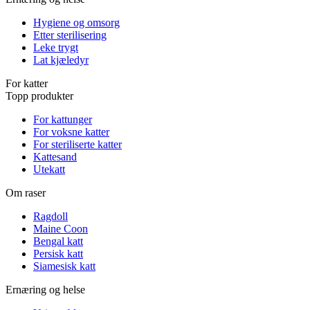
Hygiene og omsorg
Etter sterilisering
Leke trygt
Lat kjæledyr
For katter
Topp produkter
For kattunger
For voksne katter
For steriliserte katter
Kattesand
Utekatt
Om raser
Ragdoll
Maine Coon
Bengal katt
Persisk katt
Siamesisk katt
Ernæring og helse