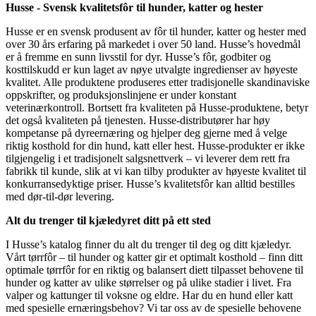
Husse - Svensk kvalitetsfôr til hunder, katter og hester
Husse er en svensk produsent av fôr til hunder, katter og hester med
over 30 års erfaring på markedet i over 50 land. Husse’s hovedmål
er å fremme en sunn livsstil for dyr. Husse’s fôr, godbiter og
kosttilskudd er kun laget av nøye utvalgte ingredienser av høyeste
kvalitet. Alle produktene produseres etter tradisjonelle skandinaviske
oppskrifter, og produksjonslinjene er under konstant
veterinærkontroll. Bortsett fra kvaliteten på Husse-produktene, betyr
det også kvaliteten på tjenesten. Husse-distributører har høy
kompetanse på dyreernæring og hjelper deg gjerne med å velge
riktig kosthold for din hund, katt eller hest. Husse-produkter er ikke
tilgjengelig i et tradisjonelt salgsnettverk – vi leverer dem rett fra
fabrikk til kunde, slik at vi kan tilby produkter av høyeste kvalitet til
konkurransedyktige priser. Husse’s kvalitetsfôr kan alltid bestilles
med dør-til-dør levering.
Alt du trenger til kjæledyret ditt på ett sted
I Husse’s katalog finner du alt du trenger til deg og ditt kjæledyr.
Vårt tørrfôr – til hunder og katter gir et optimalt kosthold – finn ditt
optimale tørrfôr for en riktig og balansert diett tilpasset behovene til
hunder og katter av ulike størrelser og på ulike stadier i livet. Fra
valper og kattunger til voksne og eldre. Har du en hund eller katt
med spesielle ernæringsbehov? Vi tar oss av de spesielle behovene