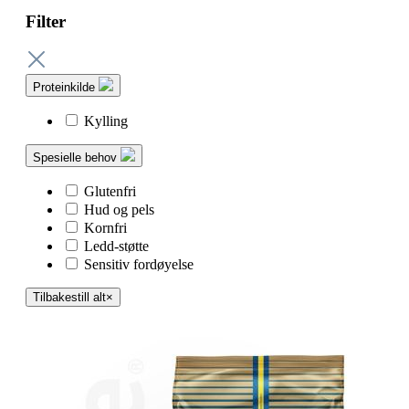
Filter
Proteinkilde
Kylling
Spesielle behov
Glutenfri
Hud og pels
Kornfri
Ledd-støtte
Sensitiv fordøyelse
Tilbakestill alt
×