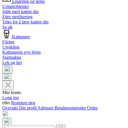
Ernæring og helse
Urinproblemer
Jobb med katten din
Etter sterilisering
Triks for å lære katten din
Se alt
Kattunger
Fôring
Utvikling
Kattungens nye hjem
Startpakke
Lek og lær
Min konto
Logg inn
eller
Registrer deg
Oversikt
Din profil
Adresser
Betalingsmetoder
Ordre