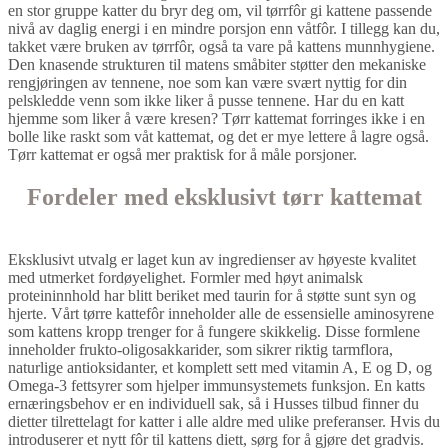
en stor gruppe katter du bryr deg om, vil tørrfôr gi kattene passende
nivå av daglig energi i en mindre porsjon enn våtfôr. I tillegg kan du,
takket være bruken av tørrfôr, også ta vare på kattens munnhygiene.
Den knasende strukturen til matens småbiter støtter den mekaniske
rengjøringen av tennene, noe som kan være svært nyttig for din
pelskledde venn som ikke liker å pusse tennene. Har du en katt
hjemme som liker å være kresen? Tørr kattemat forringes ikke i en
bolle like raskt som våt kattemat, og det er mye lettere å lagre også.
Tørr kattemat er også mer praktisk for å måle porsjoner.
Fordeler med eksklusivt tørr kattemat
Eksklusivt utvalg er laget kun av ingredienser av høyeste kvalitet
med utmerket fordøyelighet. Formler med høyt animalsk
proteininnhold har blitt beriket med taurin for å støtte sunt syn og
hjerte. Vårt tørre kattefôr inneholder alle de essensielle aminosyrene
som kattens kropp trenger for å fungere skikkelig. Disse formlene
inneholder frukto-oligosakkarider, som sikrer riktig tarmflora,
naturlige antioksidanter, et komplett sett med vitamin A, E og D, og
Omega-3 fettsyrer som hjelper immunsystemets funksjon. En katts
ernæringsbehov er en individuell sak, så i Husses tilbud finner du
dietter tilrettelagt for katter i alle aldre med ulike preferanser. Hvis du
introduserer et nytt fôr til kattens diett, sørg for å gjøre det gradvis.