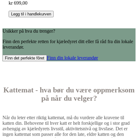
kr 699,00
Legg til i handlekurven
Usikker på hva du trenger?
Finn den perfekte retten for kjæledyret ditt eller få råd fra din lokale
leverandør.
Finn din lokale leverandør
Finn det perfekte fôret
Kattemat - hva bør du være oppmerksom
på når du velger?
Når du leter etter riktig kattemat, må du vurdere alle kravene til
katten din. Behovene til hver katt er helt forskjellige og i stor grad
avhengig av kjæledyrets livsstil, aktivitetsnivå og livsfase. Det er
ingen kattemat som passer alle for den late, eldre katten og den