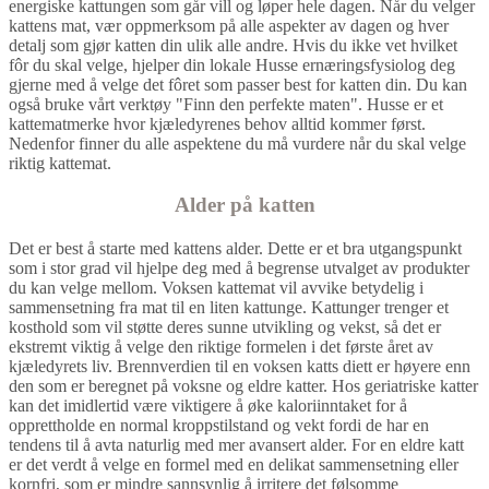
energiske kattungen som går vill og løper hele dagen. Når du velger
kattens mat, vær oppmerksom på alle aspekter av dagen og hver
detalj som gjør katten din ulik alle andre. Hvis du ikke vet hvilket
fôr du skal velge, hjelper din lokale Husse ernæringsfysiolog deg
gjerne med å velge det fôret som passer best for katten din. Du kan
også bruke vårt verktøy "Finn den perfekte maten". Husse er et
kattematmerke hvor kjæledyrenes behov alltid kommer først.
Nedenfor finner du alle aspektene du må vurdere når du skal velge
riktig kattemat.
Alder på katten
Det er best å starte med kattens alder. Dette er et bra utgangspunkt
som i stor grad vil hjelpe deg med å begrense utvalget av produkter
du kan velge mellom. Voksen kattemat vil avvike betydelig i
sammensetning fra mat til en liten kattunge. Kattunger trenger et
kosthold som vil støtte deres sunne utvikling og vekst, så det er
ekstremt viktig å velge den riktige formelen i det første året av
kjæledyrets liv. Brennverdien til en voksen katts diett er høyere enn
den som er beregnet på voksne og eldre katter. Hos geriatriske katter
kan det imidlertid være viktigere å øke kaloriinntaket for å
opprettholde en normal kroppstilstand og vekt fordi de har en
tendens til å avta naturlig med mer avansert alder. For en eldre katt
er det verdt å velge en formel med en delikat sammensetning eller
kornfri, som er mindre sannsynlig å irritere det følsomme