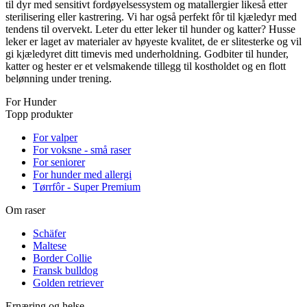
til dyr med sensitivt fordøyelsessystem og matallergier likeså etter
sterilisering eller kastrering. Vi har også perfekt fôr til kjæledyr med
tendens til overvekt. Leter du etter leker til hunder og katter? Husse
leker er laget av materialer av høyeste kvalitet, de er slitesterke og vil
gi kjæledyret ditt timevis med underholdning. Godbiter til hunder,
katter og hester er et velsmakende tillegg til kostholdet og en flott
belønning under trening.
For Hunder
Topp produkter
For valper
For voksne - små raser
For seniorer
For hunder med allergi
Tørrfôr - Super Premium
Om raser
Schäfer
Maltese
Border Collie
Fransk bulldog
Golden retriever
Ernæring og helse