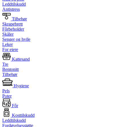
Leddtilskudd
Antistress
Tilbehør
Skrapebrett
Fôrbeholder
Skåler
Senger og hvile
Leker
For eiere
Kattesand
Tre
Bentonitt
Tilbehør
Hygiene
Pels
Poter
Fôr
Kosttilskudd
Leddtilskudd
Fordøyelsesstøtte