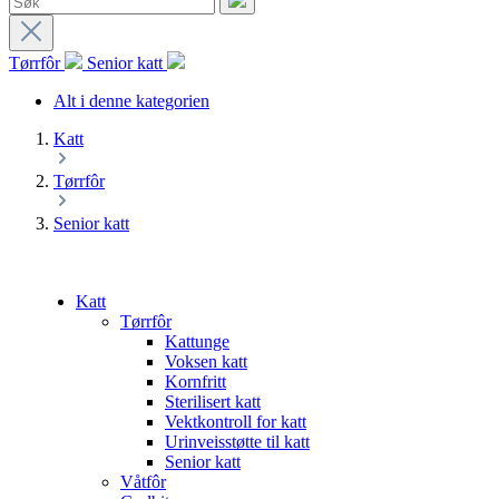
Tørrfôr
Senior katt
Alt i denne kategorien
Katt
Tørrfôr
Senior katt
Katt
Tørrfôr
Kattunge
Voksen katt
Kornfritt
Sterilisert katt
Vektkontroll for katt
Urinveisstøtte til katt
Senior katt
Våtfôr