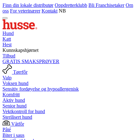
Finn din lokale distributør
Oppdretterklubb
Bli Franchisetaker
Om
oss
For veterinærer
Kontakt
NB
Hund
Katt
Hest
Kunnskapshjørnet
Tilbud
GRATIS SMAKSPRØVER
Tørrfôr
Valp
Voksen hund
Sensitiv fordøyelse og hypoallergenisk
Kornfritt
Aktiv hund
Senior hund
Vektkontroll for hund
Sterilisert hund
Våtfôr
Pâté
Biter i saus