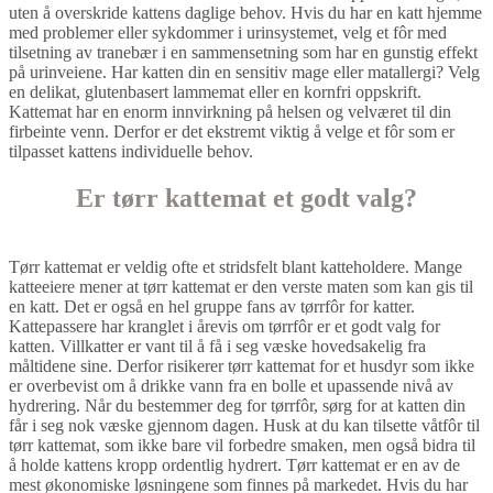
uten å overskride kattens daglige behov. Hvis du har en katt hjemme
med problemer eller sykdommer i urinsystemet, velg et fôr med
tilsetning av tranebær i en sammensetning som har en gunstig effekt
på urinveiene. Har katten din en sensitiv mage eller matallergi? Velg
en delikat, glutenbasert lammemat eller en kornfri oppskrift.
Kattemat har en enorm innvirkning på helsen og velværet til din
firbeinte venn. Derfor er det ekstremt viktig å velge et fôr som er
tilpasset kattens individuelle behov.
Er tørr kattemat et godt valg?
Tørr kattemat er veldig ofte et stridsfelt blant katteholdere. Mange
katteeiere mener at tørr kattemat er den verste maten som kan gis til
en katt. Det er også en hel gruppe fans av tørrfôr for katter.
Kattepassere har kranglet i årevis om tørrfôr er et godt valg for
katten. Villkatter er vant til å få i seg væske hovedsakelig fra
måltidene sine. Derfor risikerer tørr kattemat for et husdyr som ikke
er overbevist om å drikke vann fra en bolle et upassende nivå av
hydrering. Når du bestemmer deg for tørrfôr, sørg for at katten din
får i seg nok væske gjennom dagen. Husk at du kan tilsette våtfôr til
tørr kattemat, som ikke bare vil forbedre smaken, men også bidra til
å holde kattens kropp ordentlig hydrert. Tørr kattemat er en av de
mest økonomiske løsningene som finnes på markedet. Hvis du har