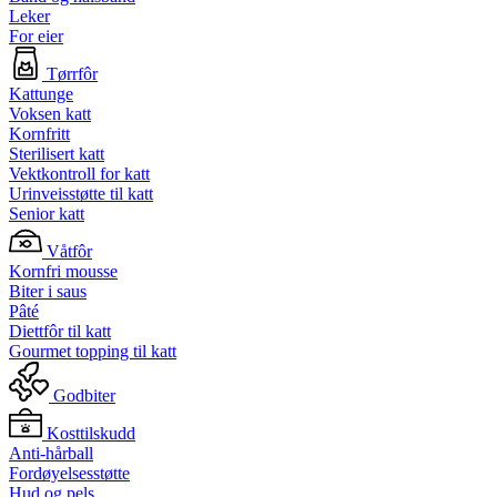
Leker
For eier
Tørrfôr
Kattunge
Voksen katt
Kornfritt
Sterilisert katt
Vektkontroll for katt
Urinveisstøtte til katt
Senior katt
Våtfôr
Kornfri mousse
Biter i saus
Pâté
Diettfôr til katt
Gourmet topping til katt
Godbiter
Kosttilskudd
Anti-hårball
Fordøyelsesstøtte
Hud og pels