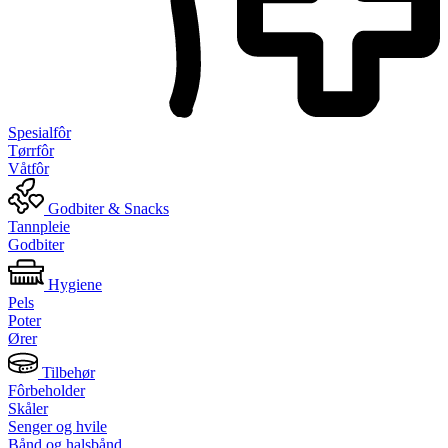
Spesialfôr
Tørrfôr
Våtfôr
Godbiter & Snacks
Tannpleie
Godbiter
Hygiene
Pels
Poter
Ører
Tilbehør
Fôrbeholder
Skåler
Senger og hvile
Bånd og halsbånd