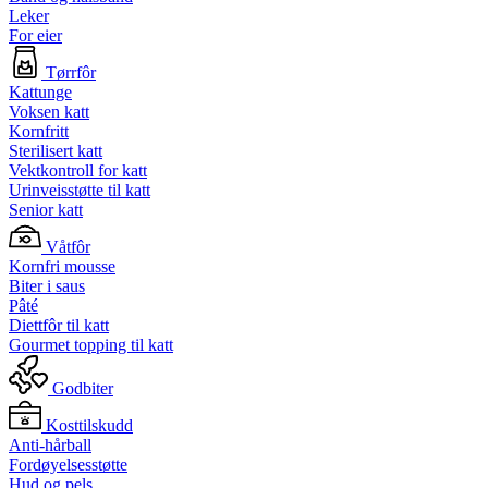
Leker
For eier
Tørrfôr
Kattunge
Voksen katt
Kornfritt
Sterilisert katt
Vektkontroll for katt
Urinveisstøtte til katt
Senior katt
Våtfôr
Kornfri mousse
Biter i saus
Pâté
Diettfôr til katt
Gourmet topping til katt
Godbiter
Kosttilskudd
Anti-hårball
Fordøyelsesstøtte
Hud og pels