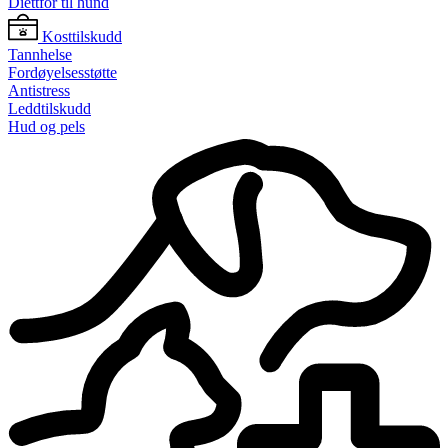
Diettfôr til hund
Kosttilskudd
Tannhelse
Fordøyelsesstøtte
Antistress
Leddtilskudd
Hud og pels