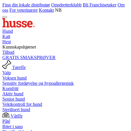
Finn din lokale distributør
Oppdretterklubb
Bli Franchisetaker
Om
oss
For veterinærer
Kontakt
NB
Hund
Katt
Hest
Kunnskapshjørnet
Tilbud
GRATIS SMAKSPRØVER
Tørrfôr
Valp
Voksen hund
Sensitiv fordøyelse og hypoallergenisk
Kornfritt
Aktiv hund
Senior hund
Vektkontroll for hund
Sterilisert hund
Våtfôr
Pâté
Biter i saus