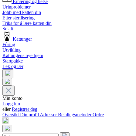
Ernæring og helse
Urinproblemer
Jobb med katten din
Etter sterilisering
Triks for å lære katten din
Se alt
Kattunger
Fôring
Utvikling
Kattungens nye hjem
Startpakke
Lek og lær
Min konto
Logg inn
eller
Registrer deg
Oversikt
Din profil
Adresser
Betalingsmetoder
Ordre