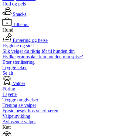
Hud og pels
Snacks
Tilbehør
Hund
Ernæring og helse
Hygiene og stell
Slik velger du riktig fôr til hunden din
Hvilke grønnsaker kan hunden min spise?
Etter sterilisering
Trygge leker
Se alt
Valper
Fôring
Layette
Trygge omgivelser
Trening av valper
Første besøk hos veterinæren
Valpeutvikling
Avlusende valper
Katt