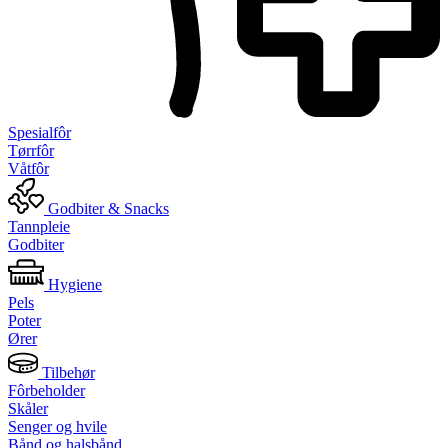
Spesialfôr
Tørrfôr
Våtfôr
Godbiter & Snacks
Tannpleie
Godbiter
Hygiene
Pels
Poter
Ører
Tilbehør
Fôrbeholder
Skåler
Senger og hvile
Bånd og halsbånd