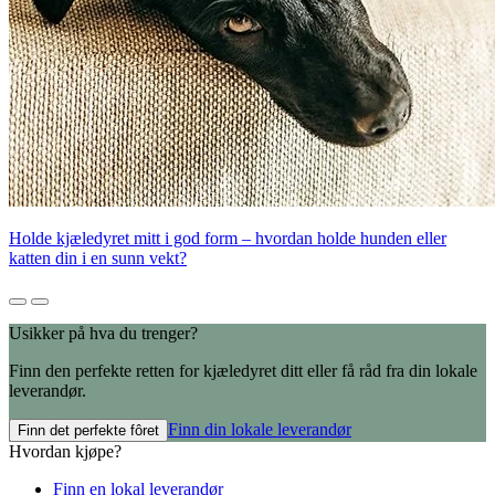
Holde kjæledyret mitt i god form – hvordan holde hunden eller
katten din i en sunn vekt?
Usikker på hva du trenger?
Finn den perfekte retten for kjæledyret ditt eller få råd fra din lokale
leverandør.
Finn din lokale leverandør
Finn det perfekte fôret
Hvordan kjøpe?
Finn en lokal leverandør