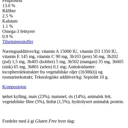
Fettprosent
13.0 %
Råfiber
2.5 %
Kalsium
1.1 %
Omega-3 fettsyrer
0.9 %
Tilsetningsstoffer
Næringsadditiver/kg: vitamin A 15000 IU, vitamin D3 1350 IU,
vitamin E 145 mg, vitamin C 90 mg, 3b103 (jern) 50 mg, 3b202
(jod) 1,5 mg, 3b405 (kobber) 5 mg, 3b502 (mangan) 35 mg, 3b605
(sink) 65 mg, 3b801 (selen) 0,1 mg; Antioksidanter:
tocopherolekstrakter fra vegetabilske oljer (1b306(i)) og
rosmarinekstrakt; Teknologiske additiver/kg: Sepiolitt 10 g.
Komposisjon
tørket kylling, mais (23%), maismel, ris (14%), animalsk fett,
vegetabilske fibre (5%), linfrø (1,5%), hydrolysert animalsk protein.
Fordeler med å gi
Gluten Free
hver dag: