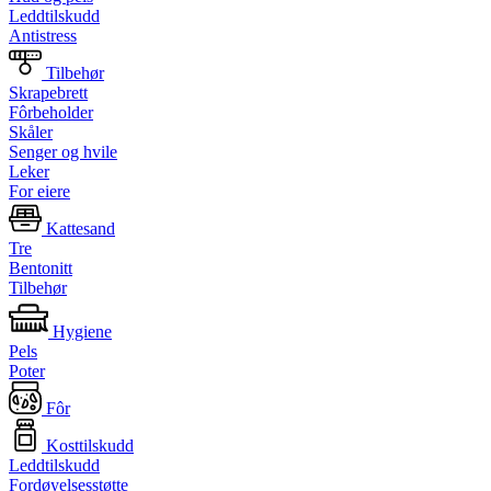
Leddtilskudd
Antistress
Tilbehør
Skrapebrett
Fôrbeholder
Skåler
Senger og hvile
Leker
For eiere
Kattesand
Tre
Bentonitt
Tilbehør
Hygiene
Pels
Poter
Fôr
Kosttilskudd
Leddtilskudd
Fordøyelsesstøtte