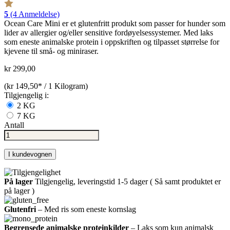
5
(4 Anmeldelse)
Ocean Care Mini er et glutenfritt produkt som passer for hunder som
lider av allergier og/eller sensitive fordøyelsessystemer. Med laks
som eneste animalske protein i oppskriften og tilpasset størrelse for
kjevene til små- og miniraser.
kr 299,00
(kr 149,50* / 1 Kilogram)
Tilgjengelig i:
2 KG
7 KG
Antall
I kundevognen
På lager
Tilgjengelig, leveringstid 1-5 dager ( Så samt produktet er
på lager )
Glutenfri
– Med ris som eneste kornslag
Begrensede animalske proteinkilder
– Laks som kun animalsk