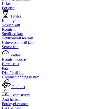
Leker
For eier
Tørrfôr
Kattunge
Voksen katt
Kornfritt
Sterilisert katt
Vektkontroll for katt
Urinveisstøtte til katt
Senior katt
Våtfôr
Kornfri mousse
Biter i saus
Pâté
Diettfôr til katt
Gourmet topping til katt
Godbiter
Kosttilskudd
Anti-hårball
Fordøyelsesstøtte
Hud og pels