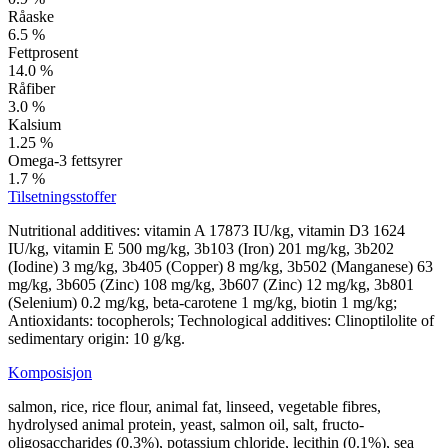
Råaske
6.5 %
Fettprosent
14.0 %
Råfiber
3.0 %
Kalsium
1.25 %
Omega-3 fettsyrer
1.7 %
Tilsetningsstoffer
Nutritional additives: vitamin A 17873 IU/kg, vitamin D3 1624
IU/kg, vitamin E 500 mg/kg, 3b103 (Iron) 201 mg/kg, 3b202
(Iodine) 3 mg/kg, 3b405 (Copper) 8 mg/kg, 3b502 (Manganese) 63
mg/kg, 3b605 (Zinc) 108 mg/kg, 3b607 (Zinc) 12 mg/kg, 3b801
(Selenium) 0.2 mg/kg, beta-carotene 1 mg/kg, biotin 1 mg/kg;
Antioxidants: tocopherols; Technological additives: Clinoptilolite of
sedimentary origin: 10 g/kg.
Komposisjon
salmon, rice, rice flour, animal fat, linseed, vegetable fibres,
hydrolysed animal protein, yeast, salmon oil, salt, fructo-
oligosaccharides (0.3%), potassium chloride, lecithin (0.1%), sea