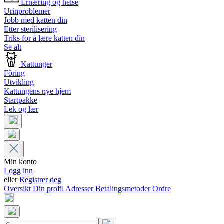
Ernæring og helse
Urinproblemer
Jobb med katten din
Etter sterilisering
Triks for å lære katten din
Se alt
Kattunger
Fôring
Utvikling
Kattungens nye hjem
Startpakke
Lek og lær
Min konto
Logg inn
eller
Registrer deg
Oversikt
Din profil
Adresser
Betalingsmetoder
Ordre