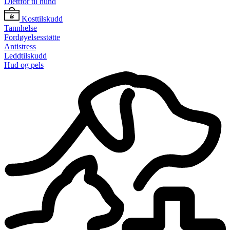
Diettfôr til hund
Kosttilskudd
Tannhelse
Fordøyelsesstøtte
Antistress
Leddtilskudd
Hud og pels