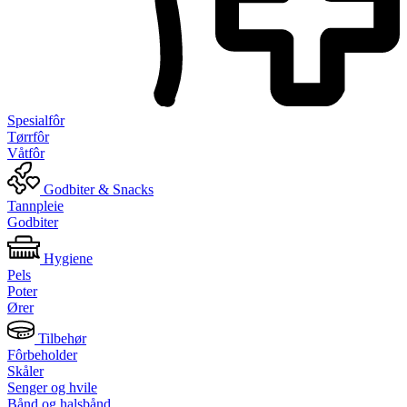
Spesialfôr
Tørrfôr
Våtfôr
Godbiter & Snacks
Tannpleie
Godbiter
Hygiene
Pels
Poter
Ører
Tilbehør
Fôrbeholder
Skåler
Senger og hvile
Bånd og halsbånd