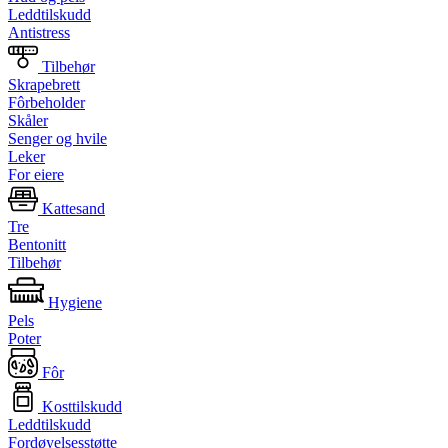
Leddtilskudd
Antistress
Tilbehør
Skrapebrett
Fôrbeholder
Skåler
Senger og hvile
Leker
For eiere
Kattesand
Tre
Bentonitt
Tilbehør
Hygiene
Pels
Poter
Fôr
Kosttilskudd
Leddtilskudd
Fordøyelsesstøtte