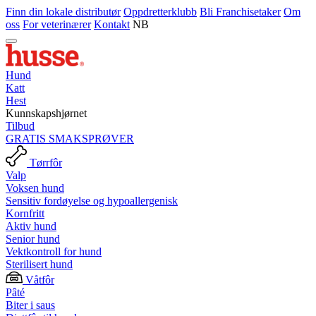
Finn din lokale distributør
Oppdretterklubb
Bli Franchisetaker
Om
oss
For veterinærer
Kontakt
NB
Hund
Katt
Hest
Kunnskapshjørnet
Tilbud
GRATIS SMAKSPRØVER
Tørrfôr
Valp
Voksen hund
Sensitiv fordøyelse og hypoallergenisk
Kornfritt
Aktiv hund
Senior hund
Vektkontroll for hund
Sterilisert hund
Våtfôr
Pâté
Biter i saus