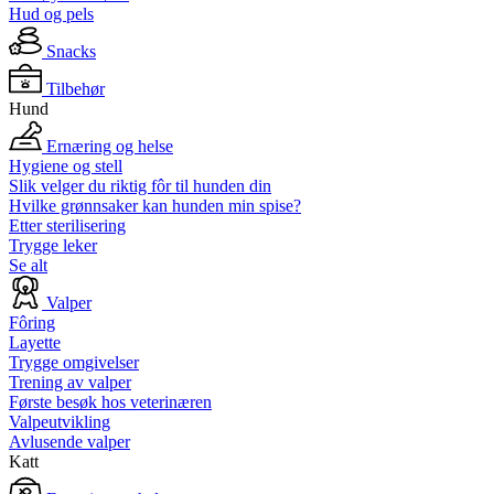
Hud og pels
Snacks
Tilbehør
Hund
Ernæring og helse
Hygiene og stell
Slik velger du riktig fôr til hunden din
Hvilke grønnsaker kan hunden min spise?
Etter sterilisering
Trygge leker
Se alt
Valper
Fôring
Layette
Trygge omgivelser
Trening av valper
Første besøk hos veterinæren
Valpeutvikling
Avlusende valper
Katt