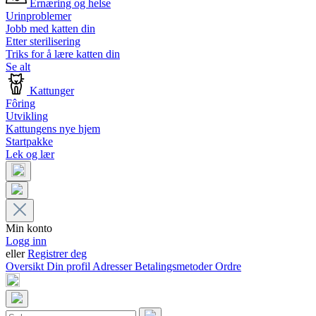
Ernæring og helse
Urinproblemer
Jobb med katten din
Etter sterilisering
Triks for å lære katten din
Se alt
Kattunger
Fôring
Utvikling
Kattungens nye hjem
Startpakke
Lek og lær
Min konto
Logg inn
eller
Registrer deg
Oversikt
Din profil
Adresser
Betalingsmetoder
Ordre