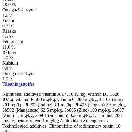
28.0 %
Omega-6 fettsyrer
1.6 %
Fosfor
0.7 %
Råaske
6.5 %
Fettprosent
11.0 %
Råfiber
5.0 %
Kalsium
0.8 %
Omega-3 fettsyrer
1.0 %
Tilsetningsstoffer
Nutritional additives: vitamin A 17870 IU/kg, vitamin D3 1620
IU/kg, vitamin E 500 mg/kg, vitamin C 200 mg/kg, 3b103 (Iron)
201 mg/kg, 3b202 (Iodine) 3.1 mg/kg, 3b405 (Copper) 7.5 mg/kg,
3b502 (Manganese) 62.5 mg/kg, 3b605 (Zinc) 108 mg/kg, 3b607
(Zinc) 12 mg/kg, 3b801 (Selenium) 0.20 mg/kg, L-carnitine 200
mg/kg, beta-carotene 1 mg/kg; Antioxidants: tocopherols;
Technological additives: Clinoptilolite of sedimentary origin: 10
g/kg.