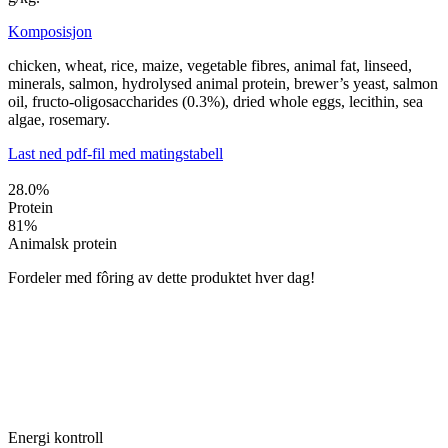
Komposisjon
chicken, wheat, rice, maize, vegetable fibres, animal fat, linseed,
minerals, salmon, hydrolysed animal protein, brewer’s yeast, salmon
oil, fructo-oligosaccharides (0.3%), dried whole eggs, lecithin, sea
algae, rosemary.
Last ned pdf-fil med matingstabell
28.0
%
Protein
81
%
Animalsk protein
Fordeler med fôring av dette produktet hver dag!
Energi kontroll