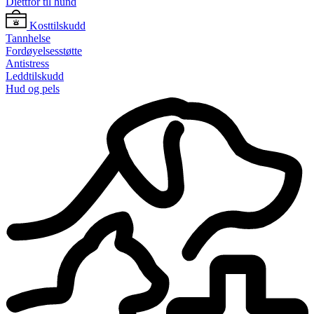
Diettfôr til hund
Kosttilskudd
Tannhelse
Fordøyelsesstøtte
Antistress
Leddtilskudd
Hud og pels