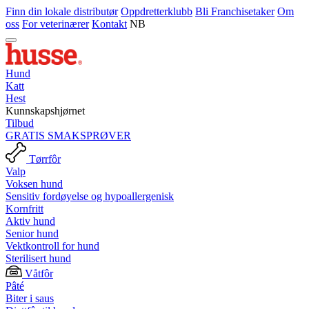
Finn din lokale distributør
Oppdretterklubb
Bli Franchisetaker
Om
oss
For veterinærer
Kontakt
NB
Hund
Katt
Hest
Kunnskapshjørnet
Tilbud
GRATIS SMAKSPRØVER
Tørrfôr
Valp
Voksen hund
Sensitiv fordøyelse og hypoallergenisk
Kornfritt
Aktiv hund
Senior hund
Vektkontroll for hund
Sterilisert hund
Våtfôr
Pâté
Biter i saus