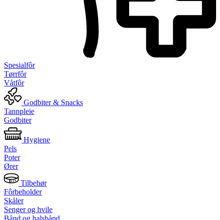
Spesialfôr
Tørrfôr
Våtfôr
Godbiter & Snacks
Tannpleie
Godbiter
Hygiene
Pels
Poter
Ører
Tilbehør
Fôrbeholder
Skåler
Senger og hvile
Bånd og halsbånd