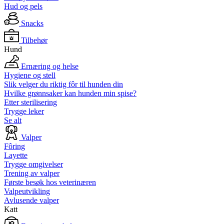
Hud og pels
Snacks
Tilbehør
Hund
Ernæring og helse
Hygiene og stell
Slik velger du riktig fôr til hunden din
Hvilke grønnsaker kan hunden min spise?
Etter sterilisering
Trygge leker
Se alt
Valper
Fôring
Layette
Trygge omgivelser
Trening av valper
Første besøk hos veterinæren
Valpeutvikling
Avlusende valper
Katt