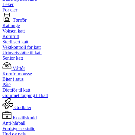
Leker
For eier
Tørrfôr
Kattunge
Voksen katt
Kornfritt
Sterilisert katt
Vektkontroll for katt
Urinveisstøtte til katt
Senior katt
Våtfôr
Kornfri mousse
Biter i saus
Pâté
Diettfôr til katt
Gourmet topping til katt
Godbiter
Kosttilskudd
Anti-hårball
Fordøyelsesstøtte
Hud og pels