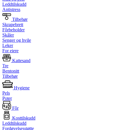
Leddtilskudd
Antistress
Tilbehør
Skrapebrett
Fôrbeholder
Skåler
Senger og hvile
Leker
For eiere
Kattesand
Tre
Bentonitt
Tilbehør
Hygiene
Pels
Poter
Fôr
Kosttilskudd
Leddtilskudd
Fordøyelsesstøtte