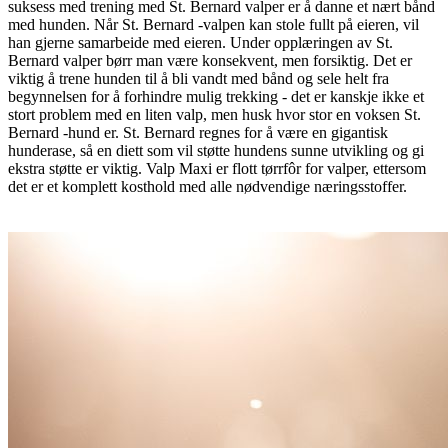
suksess med trening med St. Bernard valper er å danne et nært bånd
med hunden. Når St. Bernard -valpen kan stole fullt på eieren, vil
han gjerne samarbeide med eieren. Under opplæringen av St.
Bernard valper børr man være konsekvent, men forsiktig. Det er
viktig å trene hunden til å bli vandt med bånd og sele helt fra
begynnelsen for å forhindre mulig trekking - det er kanskje ikke et
stort problem med en liten valp, men husk hvor stor en voksen St.
Bernard -hund er. St. Bernard regnes for å være en gigantisk
hunderase, så en diett som vil støtte hundens sunne utvikling og gi
ekstra støtte er viktig. Valp Maxi er flott tørrfôr for valper, ettersom
det er et komplett kosthold med alle nødvendige næringsstoffer.