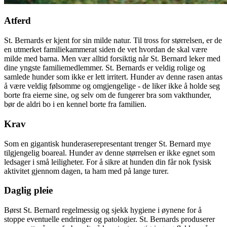
Atferd
St. Bernards er kjent for sin milde natur. Til tross for størrelsen, er de
en utmerket familiekammerat siden de vet hvordan de skal være
milde med barna. Men vær alltid forsiktig når St. Bernard leker med
dine yngste familiemedlemmer. St. Bernards er veldig rolige og
samlede hunder som ikke er lett irritert. Hunder av denne rasen antas
å være veldig følsomme og omgjengelige - de liker ikke å holde seg
borte fra eierne sine, og selv om de fungerer bra som vakthunder,
bør de aldri bo i en kennel borte fra familien.
Krav
Som en gigantisk hunderaserepresentant trenger St. Bernard mye
tilgjengelig boareal. Hunder av denne størrelsen er ikke egnet som
ledsager i små leiligheter. For å sikre at hunden din får nok fysisk
aktivitet gjennom dagen, ta ham med på lange turer.
Daglig pleie
Børst St. Bernard regelmessig og sjekk hygiene i øynene for å
stoppe eventuelle endringer og patologier. St. Bernards produserer