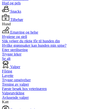
Hud og pels
Snacks
Tilbehør
Hund
Ernæring og helse
Hygiene og stell
Slik velger du riktig fôr til hunden din
Hvilke grønnsaker kan hunden min spise?
Etter sterilisering
Trygge leker
Se alt
Valper
Fôring
Layette
Trygge omgivelser
Trening av valper
Første besøk hos veterinæren
Valpeutvikling
Avlusende valper
Katt