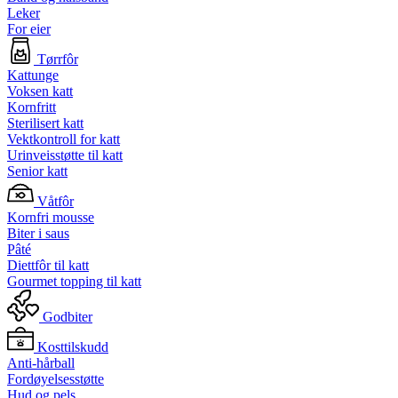
Leker
For eier
Tørrfôr
Kattunge
Voksen katt
Kornfritt
Sterilisert katt
Vektkontroll for katt
Urinveisstøtte til katt
Senior katt
Våtfôr
Kornfri mousse
Biter i saus
Pâté
Diettfôr til katt
Gourmet topping til katt
Godbiter
Kosttilskudd
Anti-hårball
Fordøyelsesstøtte
Hud og pels