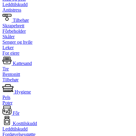
Leddtilskudd
Antistress
Tilbehør
Skrapebrett
Fôrbeholder
Skåler
Senger og hvile
Leker
For eiere
Kattesand
Tre
Bentonitt
Tilbehør
Hygiene
Pels
Poter
Fôr
Kosttilskudd
Leddtilskudd
Fordøyelsesstøtte