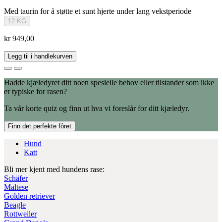
Med taurin for å støtte et sunt hjerte under lang vekstperiode
12 KG
kr 949,00
Legg til i handlekurven
Hadde kjæledyret ditt noen spesielle behov eller tilstander som ikke
er typiske for rasen?
Ta vår korte quiz og finn ut hva vi foreslår for ditt kjæledyr.
Finn det perfekte fôret
Hund
Katt
Bli mer kjent med hundens rase:
Schäfer
Maltese
Golden retriever
Beagle
Rottweiler