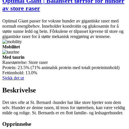
Optimal Giant | Balansert tørrfôr for hunder
av store raser
Optimal Giant passer for voksne hunder av gigantiske raser med
normalt energibehov. Inneholder kondroitin og glukosamin for å
støtte sunne ledd og bein. Fôrkulene er tilpasset kjevene til store og
gigantiske raser for å støtte mekanisk rengjøring av tennene.
Mobilitet
Med taurin
Rasestørrelse:
Store raser
Protein:
23.5% (71% animalsk protein med totalt proteininnhold)
Fettinnhold:
13.0%
Sjekk det ut
Beskrivelse
Det sies ofte at St. Bernard -hunder har like store hjerter som dem
selv. Hunder av denne rasen, til tross for størrelsen, kan være veldig
milde og rolige. St. Bernards er en flott familie- og ledsagerhunder.
Opprinnelse