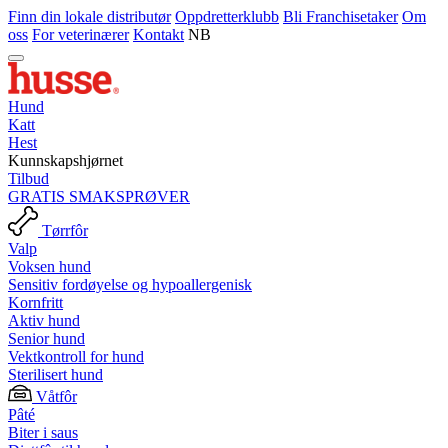
Finn din lokale distributør
Oppdretterklubb
Bli Franchisetaker
Om
oss
For veterinærer
Kontakt
NB
Hund
Katt
Hest
Kunnskapshjørnet
Tilbud
GRATIS SMAKSPRØVER
Tørrfôr
Valp
Voksen hund
Sensitiv fordøyelse og hypoallergenisk
Kornfritt
Aktiv hund
Senior hund
Vektkontroll for hund
Sterilisert hund
Våtfôr
Pâté
Biter i saus