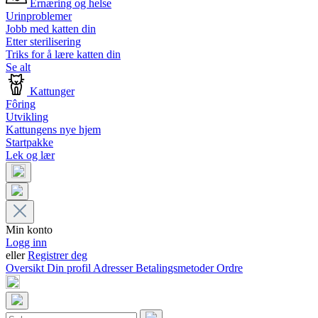
Ernæring og helse
Urinproblemer
Jobb med katten din
Etter sterilisering
Triks for å lære katten din
Se alt
Kattunger
Fôring
Utvikling
Kattungens nye hjem
Startpakke
Lek og lær
Min konto
Logg inn
eller
Registrer deg
Oversikt
Din profil
Adresser
Betalingsmetoder
Ordre