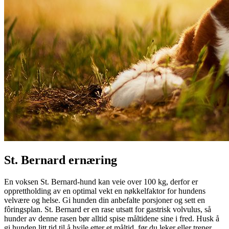
St. Bernard ernæring
En voksen St. Bernard-hund kan veie over 100 kg, derfor er
opprettholding av en optimal vekt en nøkkelfaktor for hundens
velvære og helse. Gi hunden din anbefalte porsjoner og sett en
fôringsplan. St. Bernard er en rase utsatt for gastrisk volvulus, så
hunder av denne rasen bør alltid spise måltidene sine i fred. Husk å
gi hunden litt tid til å hvile etter et måltid, før du leker eller trener