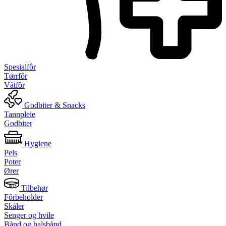
Spesialfôr
Tørrfôr
Våtfôr
Godbiter & Snacks
Tannpleie
Godbiter
Hygiene
Pels
Poter
Ører
Tilbehør
Fôrbeholder
Skåler
Senger og hvile
Bånd og halsbånd