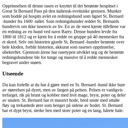
Opprinnelsen til denne rasen er knyttet til det berømte hospitset i
Great St Bernard Pass på den italiensk-sveitsiske grensen. Munker
som bodde på hospits avlet en redningshund som lignet St. Bernard
-hunder fra 1600 -tallet. Som redningshunder reddet St. Bernards
hundrevis om ikke tusenvis av liv. En av de mest kjente tilfellene var
en redning av en hund ved navn Barry. Denne hunden levde fra
1800 til 1812 og er kjent for å redde en gruppe på 40 mennesker fra
et skred. Selv om historien gjorde St. Bernard -hunder berømte over
hele kloden, forblir historien, akkurat som rasenes opprinnelse,
ubekreftet. Gjennom årene har rasetypen utviklet seg og de berømte
redningshundene ble for tunge og massive til å redde mennesker
begravet under snøen.
Utseende
Du kan fortelle at du har å gjøre med en St. Bernard -hund ikke bare
av størrelsen på dyret, men av fargen på pelsen. Pelsen er vanligvis
trefarget, rik på brunt og kobber med hvit mage, bryst, poter og deler
av snuten. St. Bernard har et massivt hode, bred snute med uttalte
fløy og trekantede ører som henger på sidene av hodet. St. Bernard
har et dypt bryst, sterke ben med store poter og en lang, hårete hale.