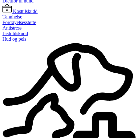
Diettfôr til hund
Kosttilskudd
Tannhelse
Fordøyelsesstøtte
Antistress
Leddtilskudd
Hud og pels