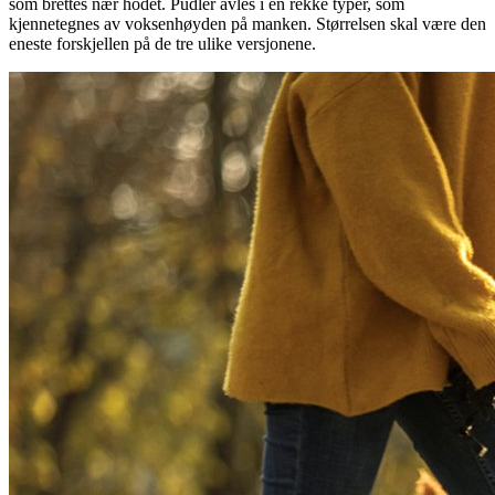
som brettes nær hodet. Pudler avles i en rekke typer, som
kjennetegnes av voksenhøyden på manken. Størrelsen skal være den
eneste forskjellen på de tre ulike versjonene.