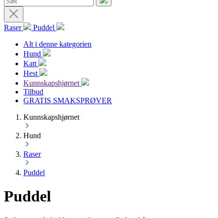
Raser
Puddel
Alt i denne kategorien
Hund
Katt
Hest
Kunnskapshjørnet
Tilbud
GRATIS SMAKSPRØVER
Kunnskapshjørnet
Hund
Raser
Puddel
Puddel