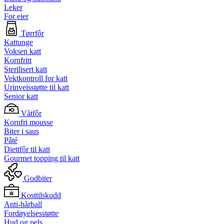
Leker
For eier
Tørrfôr
Kattunge
Voksen katt
Kornfritt
Sterilisert katt
Vektkontroll for katt
Urinveisstøtte til katt
Senior katt
Våtfôr
Kornfri mousse
Biter i saus
Pâté
Diettfôr til katt
Gourmet topping til katt
Godbiter
Kosttilskudd
Anti-hårball
Fordøyelsesstøtte
Hud og pels