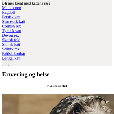
Bli mer kjent med kattens rase:
Maine coon
Ragdoll
Persisk katt
Siamesisk katt
Cornish rex
Tyrkisk van
Devon rex
Skotsk fold
Sibirsk katt
Selkirk rex
Britisk korthår
Bengal katt
Ernæring og helse
Hygiene og stell