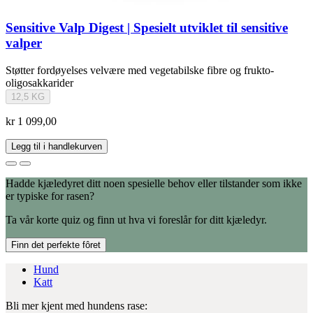
Sensitive Valp Digest | Spesielt utviklet til sensitive
valper
Støtter fordøyelses velvære med vegetabilske fibre og frukto-
oligosakkarider
12,5 KG
kr 1 099,00
Legg til i handlekurven
Hadde kjæledyret ditt noen spesielle behov eller tilstander som ikke
er typiske for rasen?
Ta vår korte quiz og finn ut hva vi foreslår for ditt kjæledyr.
Finn det perfekte fôret
Hund
Katt
Bli mer kjent med hundens rase: