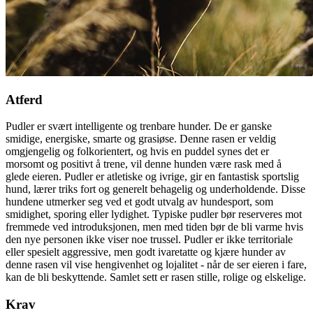
Atferd
Pudler er svært intelligente og trenbare hunder. De er ganske
smidige, energiske, smarte og grasiøse. Denne rasen er veldig
omgjengelig og folkorientert, og hvis en puddel synes det er
morsomt og positivt å trene, vil denne hunden være rask med å
glede eieren. Pudler er atletiske og ivrige, gir en fantastisk sportslig
hund, lærer triks fort og generelt behagelig og underholdende. Disse
hundene utmerker seg ved et godt utvalg av hundesport, som
smidighet, sporing eller lydighet. Typiske pudler bør reserveres mot
fremmede ved introduksjonen, men med tiden bør de bli varme hvis
den nye personen ikke viser noe trussel. Pudler er ikke territoriale
eller spesielt aggressive, men godt ivaretatte og kjære hunder av
denne rasen vil vise hengivenhet og lojalitet - når de ser eieren i fare,
kan de bli beskyttende. Samlet sett er rasen stille, rolige og elskelige.
Krav