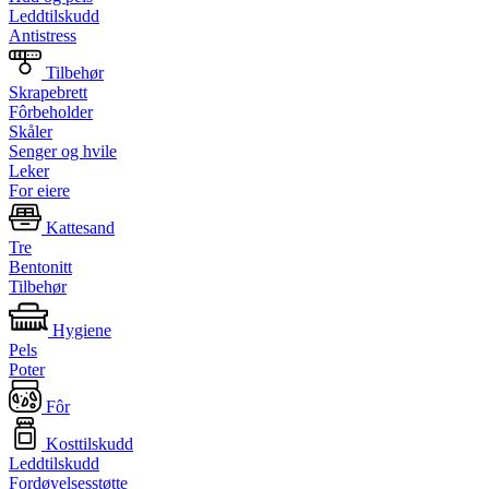
Leddtilskudd
Antistress
Tilbehør
Skrapebrett
Fôrbeholder
Skåler
Senger og hvile
Leker
For eiere
Kattesand
Tre
Bentonitt
Tilbehør
Hygiene
Pels
Poter
Fôr
Kosttilskudd
Leddtilskudd
Fordøyelsesstøtte