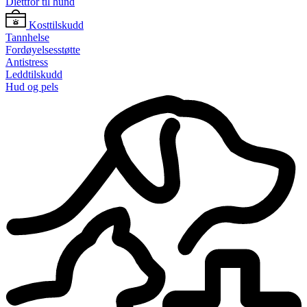
Diettfôr til hund
Kosttilskudd
Tannhelse
Fordøyelsesstøtte
Antistress
Leddtilskudd
Hud og pels