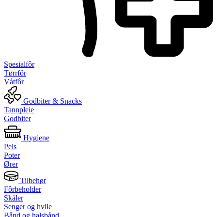
Spesialfôr
Tørrfôr
Våtfôr
Godbiter & Snacks
Tannpleie
Godbiter
Hygiene
Pels
Poter
Ører
Tilbehør
Fôrbeholder
Skåler
Senger og hvile
Bånd og halsbånd