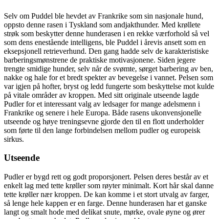
Selv om Puddel ble hevdet av Frankrike som sin nasjonale hund,
oppsto denne rasen i Tyskland som andjakthunder. Med krøllete
strøk som beskytter denne hunderasen i en rekke værforhold så vel
som dens enestående intelligens, ble Puddel i årevis ansett som en
eksepsjonell retrieverhund. Den gang hadde selv de karakteristiske
barberingsmønstrene de praktiske motivasjonene. Siden jegere
trengte smidige hunder, selv når de svømte, sørget barbering av ben,
nakke og hale for et bredt spekter av bevegelse i vannet. Pelsen som
var igjen på hofter, bryst og ledd fungerte som beskyttelse mot kulde
på vitale områder av kroppen. Med sitt originale utseende lagde
Pudler for et interessant valg av ledsager for mange adelsmenn i
Frankrike og senere i hele Europa. Både rasens ukonvensjonelle
utseende og høye treningsevne gjorde den til en flott underholder
som førte til den lange forbindelsen mellom pudler og europeisk
sirkus.
Utseende
Pudler er bygd rett og godt proporsjonert. Pelsen deres består av et
enkelt lag med tette krøller som røyter minimalt. Kort hår skal danne
tette krøller nær kroppen. De kan komme i et stort utvalg av farger,
så lenge hele kappen er en farge. Denne hunderasen har et ganske
langt og smalt hode med delikat snute, mørke, ovale øyne og ører