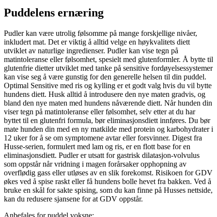
Puddelens ernæring
Pudler kan være utrolig følsomme på mange forskjellige nivåer,
inkludert mat. Det er viktig å alltid velge en høykvalitets diett
utviklet av naturlige ingredienser. Pudler kan vise tegn på
matintoleranse eller følsomhet, spesielt med glutenformler. Å bytte til
glutenfrie dietter utviklet med tanke på sensitive fordøyelsessystemer
kan vise seg å være gunstig for den generelle helsen til din puddel.
Optimal Sensitive med ris og kylling er et godt valg hvis du vil bytte
hundens diett. Husk alltid å introdusere den nye maten gradvis, og
bland den nye maten med hundens nåværende diett. Når hunden din
viser tegn på matintoleranse eller følsomhet, selv etter at du har
byttet til en glutenfri formula, bør eliminasjonsdiett innføres. Du bør
mate hunden din med en ny matkilde med protein og karbohydrater i
12 uker for å se om symptomene avtar eller forsvinner. Digest fra
Husse-serien, formulert med lam og ris, er en flott base for en
eliminasjonsdiett. Pudler er utsatt for gastrisk dilatasjon-volvulus
som oppstår når vridning i magen forårsaker opphopning av
overflødig gass eller utløses av en slik forekomst. Risikoen for GDV
økes ved å spise raskt eller få hundens bolle hevet fra bakken. Ved å
bruke en skål for sakte spising, som du kan finne på Husses nettside,
kan du redusere sjansene for at GDV oppstår.
Anbefales for puddel voksne: