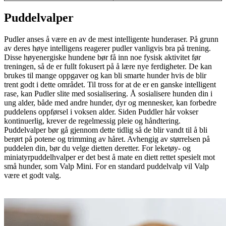
Puddelvalper
Pudler anses å være en av de mest intelligente hunderaser. På grunn
av deres høye intelligens reagerer pudler vanligvis bra på trening.
Disse høyenergiske hundene bør få inn noe fysisk aktivitet før
treningen, så de er fullt fokusert på å lære nye ferdigheter. De kan
brukes til mange oppgaver og kan bli smarte hunder hvis de blir
trent godt i dette området. Til tross for at de er en ganske intelligent
rase, kan Pudler slite med sosialisering. Å sosialisere hunden din i
ung alder, både med andre hunder, dyr og mennesker, kan forbedre
puddelens oppførsel i voksen alder. Siden Puddler hår vokser
kontinuerlig, krever de regelmessig pleie og håndtering.
Puddelvalper bør gå gjennom dette tidlig så de blir vandt til å bli
berørt på potene og trimming av håret. Avhengig av størrelsen på
puddelen din, bør du velge dietten deretter. For leketøy- og
miniatyrpuddelhvalper er det best å mate en diett rettet spesielt mot
små hunder, som Valp Mini. For en standard puddelvalp vil Valp
være et godt valg.