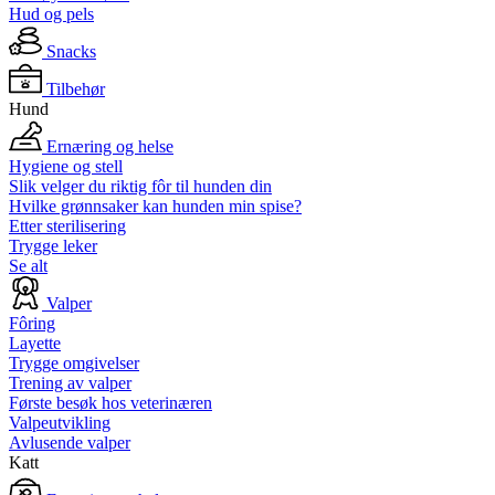
Hud og pels
Snacks
Tilbehør
Hund
Ernæring og helse
Hygiene og stell
Slik velger du riktig fôr til hunden din
Hvilke grønnsaker kan hunden min spise?
Etter sterilisering
Trygge leker
Se alt
Valper
Fôring
Layette
Trygge omgivelser
Trening av valper
Første besøk hos veterinæren
Valpeutvikling
Avlusende valper
Katt