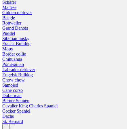
Schäfer
Maltese
Golden retriever
Beagle
Rottweiler
Grand Danois
Puddel
Siberian husky
Fransk Bulldog
Mops
Border collie
Chihuahua
Pomeranian
Labrador retriever
Engelsk Bulldog
Chow chow
Samojed
Cane corso
Doberman
Berner Sennen
Cavalier King Charles Spaniel
Cocker Spaniel
Dachs
St. Bernard