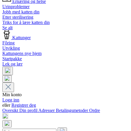
Ernæring og helse
Urinproblemer
Jobb med katten din
Etter sterilisering
Triks for å lære katten din
Se alt
Kattunger
Fôring
Utvikling
Kattungens nye hjem
Startpakke
Lek og lær
Min konto
Logg inn
eller
Registrer deg
Oversikt
Din profil
Adresser
Betalingsmetoder
Ordre