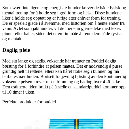
Som svært intelligente og energiske hunder krever de både fysisk og
mental trening for å holde seg i god form og helse. Disse hundene
liker å holde seg opptatt og er ivrige etter enhver form for trening.
De er spesielt glade i å svømme, med historien om å hente ender fra
vann. Avlet som jakthunder, vil de mer enn gjerne leke med leker,
pinner eller baller, siden det er en fin måte å trene dem både fysisk
og mentalt.
Daglig pleie
Med sitt lange og stadig voksende hår trenger en Puddel daglig
børsting for å forhindre at pelsen mattes. Det er nødvendig å pusse
grundig helt til røttene, ellers kan håret floke seg i bunnen og må
barberes nær huden. Bortsett fra jevnlig børsting av den kontinuerlig
voksende pelsen krever rasen trimming og bading hver 4.-6. Uke.
Den estimerte tiden brukt på å stelle en standardpuddel kommer opp
til 10 timer i uken.
Perfekte produkter for puddel