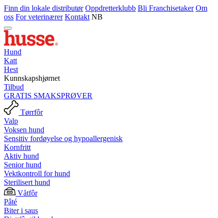
Finn din lokale distributør
Oppdretterklubb
Bli Franchisetaker
Om
oss
For veterinærer
Kontakt
NB
Hund
Katt
Hest
Kunnskapshjørnet
Tilbud
GRATIS SMAKSPRØVER
Tørrfôr
Valp
Voksen hund
Sensitiv fordøyelse og hypoallergenisk
Kornfritt
Aktiv hund
Senior hund
Vektkontroll for hund
Sterilisert hund
Våtfôr
Pâté
Biter i saus