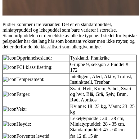
Pudler kommer i tre varianter. Det er en standardpuddel,
miniatyrpuddel og lekepuddel som bare varierer i størrelse.
Standardpuddelen er den eldste av alle tre typene. I stedet for typiske
pelspudler har det lang hår som konstant vokser men ikke røyter, og
det er derfor de ble klassifisert som allergivennlige.
Opprinnelsesland:
Tyskland, Frankrike
Gruppe 9, seksjon 2 Puddel #
FCI-klassifisering:
172
Intelligent, Alert, Aktiv, Trofast,
Temperament:
Instinktuell, Trenbar
Svart, Hvit, Krem, Sabel, Svart
Farger:
og hvit, Blå, Grå, Sølv, Brun,
Rød, Aprikos
Kvinne: 18–23 kg, Mann: 23–25
Vekt:
kg
Leketøypuddel: 24 - 28 cm,
Høyde:
Miniatyrpuddel: 28 - 35 cm,
Standardpuddel: 45 - 60 cm
Forventet levetid:
fra 12 til 15 år