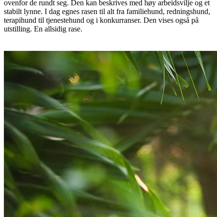
ovenfor de rundt seg. Den kan beskrives med høy arbeidsvilje og et
stabilt lynne. I dag egnes rasen til alt fra familiehund, redningshund,
terapihund til tjenestehund og i konkurranser. Den vises også på
utstilling. En allsidig rase.