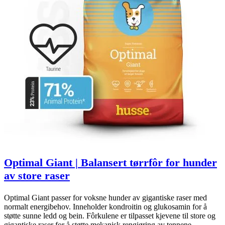
Optimal Giant | Balansert tørrfôr for hunder
av store raser
Optimal Giant passer for voksne hunder av gigantiske raser med
normalt energibehov. Inneholder kondroitin og glukosamin for å
støtte sunne ledd og bein. Fôrkulene er tilpasset kjevene til store og
gigantiske raser for å støtte mekanisk rengjøring av tennene.