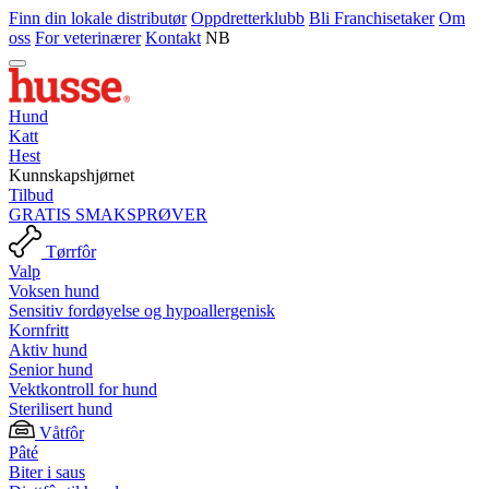
Finn din lokale distributør
Oppdretterklubb
Bli Franchisetaker
Om
oss
For veterinærer
Kontakt
NB
Hund
Katt
Hest
Kunnskapshjørnet
Tilbud
GRATIS SMAKSPRØVER
Tørrfôr
Valp
Voksen hund
Sensitiv fordøyelse og hypoallergenisk
Kornfritt
Aktiv hund
Senior hund
Vektkontroll for hund
Sterilisert hund
Våtfôr
Pâté
Biter i saus