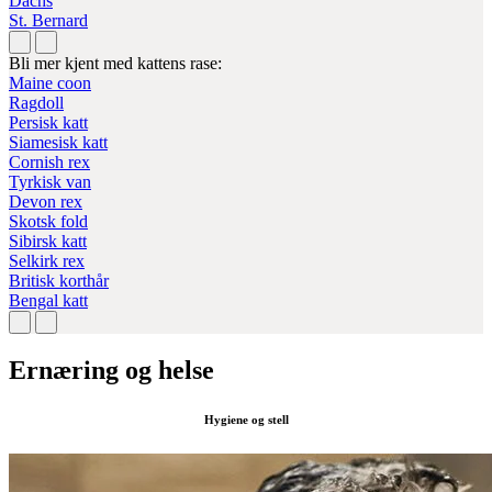
Dachs
St. Bernard
Bli mer kjent med kattens rase:
Maine coon
Ragdoll
Persisk katt
Siamesisk katt
Cornish rex
Tyrkisk van
Devon rex
Skotsk fold
Sibirsk katt
Selkirk rex
Britisk korthår
Bengal katt
Ernæring og helse
Hygiene og stell