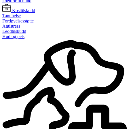
Diettfôr til hund
Kosttilskudd
Tannhelse
Fordøyelsesstøtte
Antistress
Leddtilskudd
Hud og pels