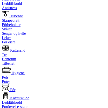
Leddtilskudd
Antistress
Tilbehør
Skrapebrett
Fôrbeholder
Skåler
Senger og hvile
Leker
For eiere
Kattesand
Tre
Bentonitt
Tilbehør
Hygiene
Pels
Poter
Fôr
Kosttilskudd
Leddtilskudd
Fordøyelsesstøtte