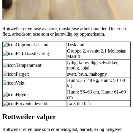
Rottweiler er en rase av store, muskuløse arbeidshunder. Det er en
flott, arbeidsom rase som er lærevillig og oppmerksom.
Opprinnelsesland:
Tyskland
Gruppe 2, avsnitt 2.1 Mollosian,
FCI-klassifisering:
Mastiff
lydig, lærevillig, selvsikker,
Temperament:
modig, lojal
Farger:
svart, brun, mahogny
Hunn: 35–48 kg, Hann: 50–60
Vekt:
kg
Hunn: 56–63 cm, Hann: 61–69
Høyde:
cm
Forventet levetid:
fra 8 til 10 år
Rottweiler valper
Rottweiler er en rase som er arbeidsglad, barnekjær og hengiven