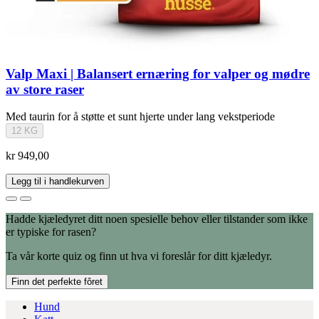
Valp Maxi | Balansert ernæring for valper og mødre
av store raser
Med taurin for å støtte et sunt hjerte under lang vekstperiode
12 KG
kr 949,00
Legg til i handlekurven
Hadde kjæledyret ditt noen spesielle behov eller tilstander som ikke
er typiske for rasen?
Ta vår korte quiz og finn ut hva vi foreslår for ditt kjæledyr.
Finn det perfekte fôret
Hund