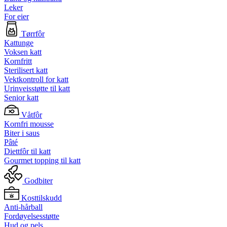
Leker
For eier
Tørrfôr
Kattunge
Voksen katt
Kornfritt
Sterilisert katt
Vektkontroll for katt
Urinveisstøtte til katt
Senior katt
Våtfôr
Kornfri mousse
Biter i saus
Pâté
Diettfôr til katt
Gourmet topping til katt
Godbiter
Kosttilskudd
Anti-hårball
Fordøyelsesstøtte
Hud og pels