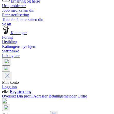
Ernæring og helse
Urinproblemer
Jobb med katten din
Etter sterilisering
Triks for å lære katten din
Se alt
Kattunger
Fôring
Utvikling
Kattungens nye hjem
Startpakke
Lek og lær
Min konto
Logg inn
eller
Registrer deg
Oversikt
Din profil
Adresser
Betalingsmetoder
Ordre