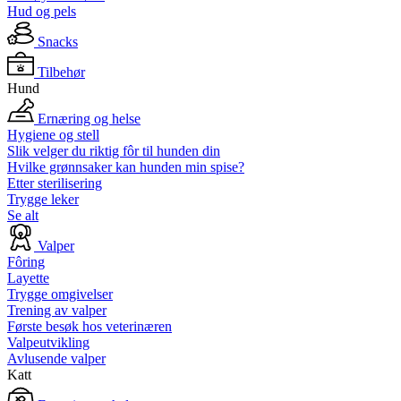
Hud og pels
Snacks
Tilbehør
Hund
Ernæring og helse
Hygiene og stell
Slik velger du riktig fôr til hunden din
Hvilke grønnsaker kan hunden min spise?
Etter sterilisering
Trygge leker
Se alt
Valper
Fôring
Layette
Trygge omgivelser
Trening av valper
Første besøk hos veterinæren
Valpeutvikling
Avlusende valper
Katt