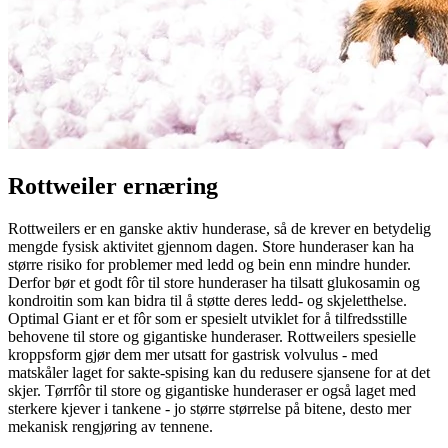
Rottweiler ernæring
Rottweilers er en ganske aktiv hunderase, så de krever en betydelig
mengde fysisk aktivitet gjennom dagen. Store hunderaser kan ha
større risiko for problemer med ledd og bein enn mindre hunder.
Derfor bør et godt fôr til store hunderaser ha tilsatt glukosamin og
kondroitin som kan bidra til å støtte deres ledd- og skjeletthelse.
Optimal Giant er et fôr som er spesielt utviklet for å tilfredsstille
behovene til store og gigantiske hunderaser. Rottweilers spesielle
kroppsform gjør dem mer utsatt for gastrisk volvulus - med
matskåler laget for sakte-spising kan du redusere sjansene for at det
skjer. Tørrfôr til store og gigantiske hunderaser er også laget med
sterkere kjever i tankene - jo større størrelse på bitene, desto mer
mekanisk rengjøring av tennene.