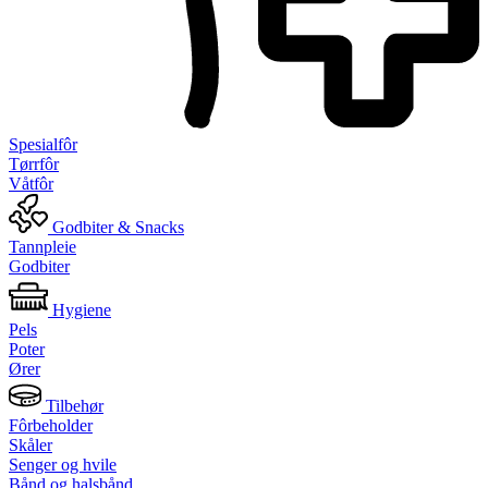
Spesialfôr
Tørrfôr
Våtfôr
Godbiter & Snacks
Tannpleie
Godbiter
Hygiene
Pels
Poter
Ører
Tilbehør
Fôrbeholder
Skåler
Senger og hvile
Bånd og halsbånd