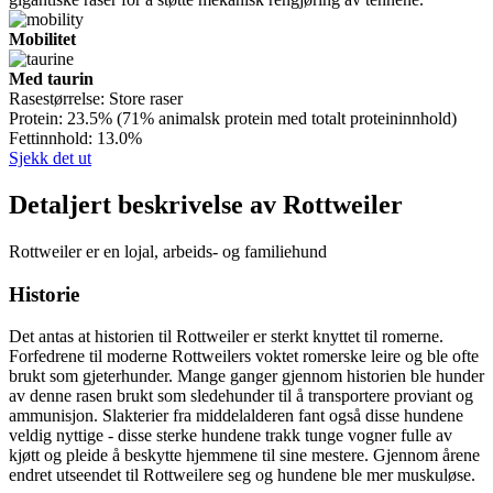
Mobilitet
Med taurin
Rasestørrelse:
Store raser
Protein:
23.5% (71% animalsk protein med totalt proteininnhold)
Fettinnhold:
13.0%
Sjekk det ut
Detaljert beskrivelse av Rottweiler
Rottweiler er en lojal, arbeids- og familiehund
Historie
Det antas at historien til Rottweiler er sterkt knyttet til romerne.
Forfedrene til moderne Rottweilers voktet romerske leire og ble ofte
brukt som gjeterhunder. Mange ganger gjennom historien ble hunder
av denne rasen brukt som sledehunder til å transportere proviant og
ammunisjon. Slakterier fra middelalderen fant også disse hundene
veldig nyttige - disse sterke hundene trakk tunge vogner fulle av
kjøtt og pleide å beskytte hjemmene til sine mestere. Gjennom årene
endret utseendet til Rottweilere seg og hundene ble mer muskuløse.