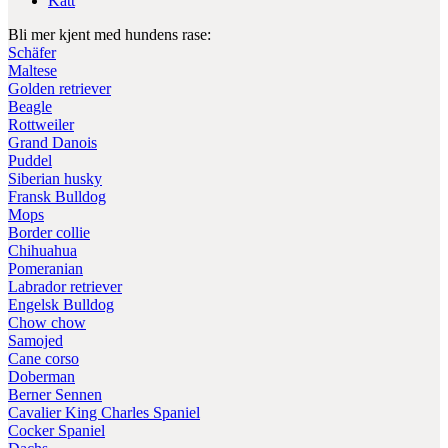
Katt
Bli mer kjent med hundens rase:
Schäfer
Maltese
Golden retriever
Beagle
Rottweiler
Grand Danois
Puddel
Siberian husky
Fransk Bulldog
Mops
Border collie
Chihuahua
Pomeranian
Labrador retriever
Engelsk Bulldog
Chow chow
Samojed
Cane corso
Doberman
Berner Sennen
Cavalier King Charles Spaniel
Cocker Spaniel