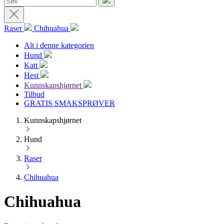
Raser
Chihuahua
Alt i denne kategorien
Hund
Katt
Hest
Kunnskapshjørnet
Tilbud
GRATIS SMAKSPRØVER
Kunnskapshjørnet
Hund
Raser
Chihuahua
Chihuahua