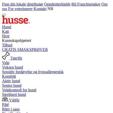
Finn din lokale distributør
Oppdretterklubb
Bli Franchisetaker
Om
oss
For veterinærer
Kontakt
NB
Hund
Katt
Hest
Kunnskapshjørnet
Tilbud
GRATIS SMAKSPRØVER
Tørrfôr
Valp
Voksen hund
Sensitiv fordøyelse og hypoallergenisk
Kornfritt
Aktiv hund
Senior hund
Vektkontroll for hund
Sterilisert hund
Våtfôr
Pâté
Biter i saus