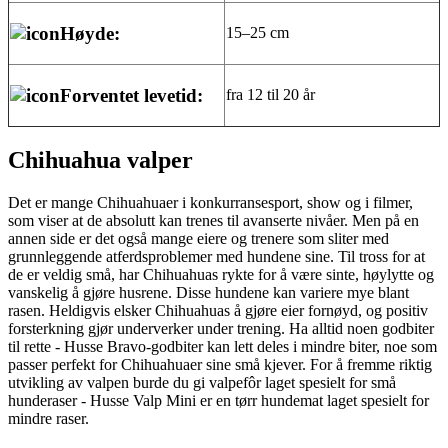
Høyde:
15–25 cm
Forventet levetid:
fra 12 til 20 år
Chihuahua valper
Det er mange Chihuahuaer i konkurransesport, show og i filmer,
som viser at de absolutt kan trenes til avanserte nivåer. Men på en
annen side er det også mange eiere og trenere som sliter med
grunnleggende atferdsproblemer med hundene sine. Til tross for at
de er veldig små, har Chihuahuas rykte for å være sinte, høylytte og
vanskelig å gjøre husrene. Disse hundene kan variere mye blant
rasen. Heldigvis elsker Chihuahuas å gjøre eier fornøyd, og positiv
forsterkning gjør underverker under trening. Ha alltid noen godbiter
til rette - Husse Bravo-godbiter kan lett deles i mindre biter, noe som
passer perfekt for Chihuahuaer sine små kjever. For å fremme riktig
utvikling av valpen burde du gi valpefôr laget spesielt for små
hunderaser - Husse Valp Mini er en tørr hundemat laget spesielt for
mindre raser.