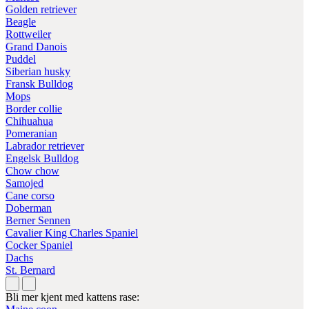
Golden retriever
Beagle
Rottweiler
Grand Danois
Puddel
Siberian husky
Fransk Bulldog
Mops
Border collie
Chihuahua
Pomeranian
Labrador retriever
Engelsk Bulldog
Chow chow
Samojed
Cane corso
Doberman
Berner Sennen
Cavalier King Charles Spaniel
Cocker Spaniel
Dachs
St. Bernard
Bli mer kjent med kattens rase: