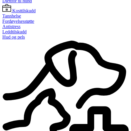
Diettfôr til hund
Kosttilskudd
Tannhelse
Fordøyelsesstøtte
Antistress
Leddtilskudd
Hud og pels