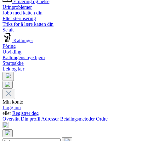
Ernæring og helse
Urinproblemer
Jobb med katten din
Etter sterilisering
Triks for å lære katten din
Se alt
Kattunger
Fôring
Utvikling
Kattungens nye hjem
Startpakke
Lek og lær
Min konto
Logg inn
eller
Registrer deg
Oversikt
Din profil
Adresser
Betalingsmetoder
Ordre