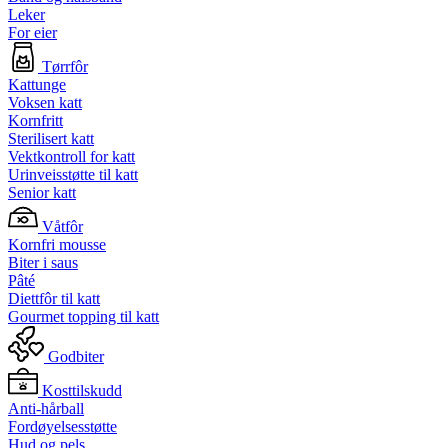
Leker
For eier
Tørrfôr
Kattunge
Voksen katt
Kornfritt
Sterilisert katt
Vektkontroll for katt
Urinveisstøtte til katt
Senior katt
Våtfôr
Kornfri mousse
Biter i saus
Pâté
Diettfôr til katt
Gourmet topping til katt
Godbiter
Kosttilskudd
Anti-hårball
Fordøyelsesstøtte
Hud og pels