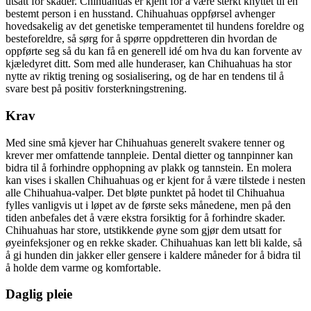
utsatt for skader. Chihuahuas er kjent for å være sterkt knyttet til en
bestemt person i en husstand. Chihuahuas oppførsel avhenger
hovedsakelig av det genetiske temperamentet til hundens foreldre og
besteforeldre, så sørg for å spørre oppdretteren din hvordan de
oppførte seg så du kan få en generell idé om hva du kan forvente av
kjæledyret ditt. Som med alle hunderaser, kan Chihuahuas ha stor
nytte av riktig trening og sosialisering, og de har en tendens til å
svare best på positiv forsterkningstrening.
Krav
Med sine små kjever har Chihuahuas generelt svakere tenner og
krever mer omfattende tannpleie. Dental dietter og tannpinner kan
bidra til å forhindre opphopning av plakk og tannstein. En molera
kan vises i skallen Chihuahuas og er kjent for å være tilstede i nesten
alle Chihuahua-valper. Det bløte punktet på hodet til Chihuahua
fylles vanligvis ut i løpet av de første seks månedene, men på den
tiden anbefales det å være ekstra forsiktig for å forhindre skader.
Chihuahuas har store, utstikkende øyne som gjør dem utsatt for
øyeinfeksjoner og en rekke skader. Chihuahuas kan lett bli kalde, så
å gi hunden din jakker eller gensere i kaldere måneder for å bidra til
å holde dem varme og komfortable.
Daglig pleie