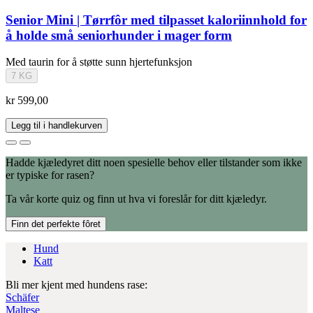
Senior Mini | Tørrfôr med tilpasset kaloriinnhold for
å holde små seniorhunder i mager form
Med taurin for å støtte sunn hjertefunksjon
7 KG
kr 599,00
Legg til i handlekurven
Hadde kjæledyret ditt noen spesielle behov eller tilstander som ikke
er typiske for rasen?
Ta vår korte quiz og finn ut hva vi foreslår for ditt kjæledyr.
Finn det perfekte fôret
Hund
Katt
Bli mer kjent med hundens rase:
Schäfer
Maltese