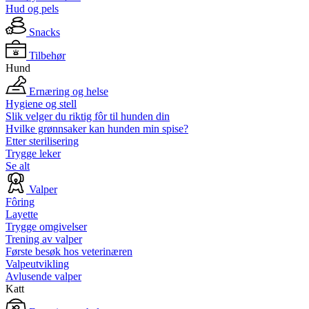
Hud og pels
Snacks
Tilbehør
Hund
Ernæring og helse
Hygiene og stell
Slik velger du riktig fôr til hunden din
Hvilke grønnsaker kan hunden min spise?
Etter sterilisering
Trygge leker
Se alt
Valper
Fôring
Layette
Trygge omgivelser
Trening av valper
Første besøk hos veterinæren
Valpeutvikling
Avlusende valper
Katt