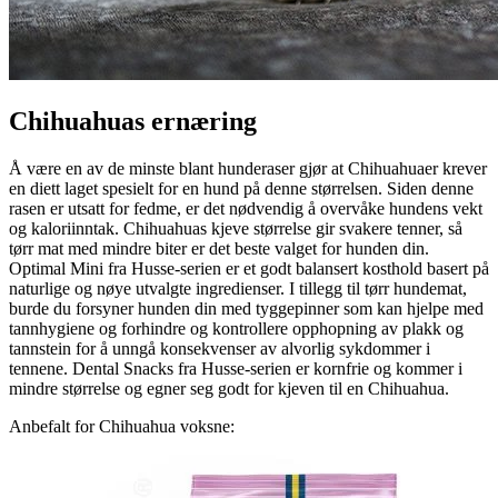
Chihuahuas ernæring
Å være en av de minste blant hunderaser gjør at Chihuahuaer krever
en diett laget spesielt for en hund på denne størrelsen. Siden denne
rasen er utsatt for fedme, er det nødvendig å overvåke hundens vekt
og kaloriinntak. Chihuahuas kjeve størrelse gir svakere tenner, så
tørr mat med mindre biter er det beste valget for hunden din.
Optimal Mini fra Husse-serien er et godt balansert kosthold basert på
naturlige og nøye utvalgte ingredienser. I tillegg til tørr hundemat,
burde du forsyner hunden din med tyggepinner som kan hjelpe med
tannhygiene og forhindre og kontrollere opphopning av plakk og
tannstein for å unngå konsekvenser av alvorlig sykdommer i
tennene. Dental Snacks fra Husse-serien er kornfrie og kommer i
mindre størrelse og egner seg godt for kjeven til en Chihuahua.
Anbefalt for Chihuahua voksne: