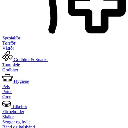
Spesialfôr
Tørrfôr
Våtfôr
Godbiter & Snacks
Tannpleie
Godbiter
Hygiene
Pels
Poter
Ører
Tilbehør
Fôrbeholder
Skåler
Senger og hvile
Bånd og halsbånd