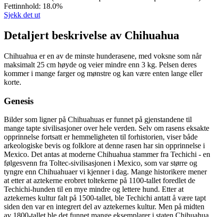
Fettinnhold:
18.0%
Sjekk det ut
Detaljert beskrivelse av Chihuahua
Chihuahua er en av de minste hunderasene, med voksne som når
maksimalt 25 cm høyde og veier mindre enn 3 kg. Pelsen deres
kommer i mange farger og mønstre og kan være enten lange eller
korte.
Genesis
Bilder som ligner på Chihuahuas er funnet på gjenstandene til
mange tapte sivilisasjoner over hele verden. Selv om rasens eksakte
opprinnelse fortsatt er hemmeligheten til forhistorien, viser både
arkeologiske bevis og folklore at denne rasen har sin opprinnelse i
Mexico. Det antas at moderne Chihuahua stammer fra Techichi - en
følgesvenn fra Toltec-sivilisasjonen i Mexico, som var større og
tyngre enn Chihuahuaer vi kjenner i dag. Mange historikere mener
at etter at aztekerne erobret toltekerne på 1100-tallet foredlet de
Techichi-hunden til en mye mindre og lettere hund. Etter at
aztekernes kultur falt på 1500-tallet, ble Techichi antatt å være tapt
siden den var en integrert del av aztekernes kultur. Men på midten
av 1800-tallet ble det funnet mange eksemplarer i staten Chihuahua,