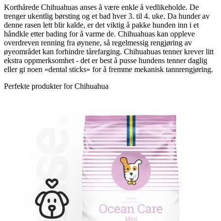
Korthårede Chihuahuas anses å være enkle å vedlikeholde. De
trenger ukentlig børsting og et bad hver 3. til 4. uke. Da hunder av
denne rasen lett blir kalde, er det viktig å pakke hunden inn i et
håndkle etter bading for å varme de. Chihuahuas kan oppleve
overdreven renning fra øynene, så regelmessig rengjøring av
øyeområdet kan forhindre tårefarging. Chihuahuas tenner krever litt
ekstra oppmerksomhet - det er best å pusse hundens tenner daglig
eller gi noen «dental sticks» for å fremme mekanisk tannrengjøring.
Perfekte produkter for Chihuahua