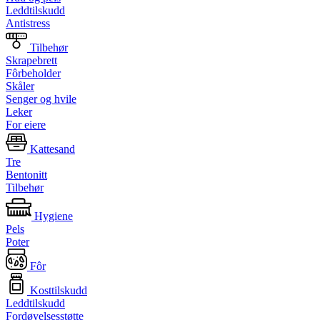
Leddtilskudd
Antistress
Tilbehør
Skrapebrett
Fôrbeholder
Skåler
Senger og hvile
Leker
For eiere
Kattesand
Tre
Bentonitt
Tilbehør
Hygiene
Pels
Poter
Fôr
Kosttilskudd
Leddtilskudd
Fordøyelsesstøtte