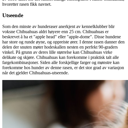
hvoretter rasen fikk navnet.
Utseende
Som den minste av hunderaser anerkjent av kennelklubber blir
voksne Chihuahuas aldri høyere enn 25 cm. Chihuahuas er
beskrevet å ha et "apple head" eller "apple-dome". Disse hundene
har store og runde øyne, og oppreiste ører. I denne rasen danner den
delen der snuten møter hodeskallen nesten en perfekt 90-graders
vinkel. På grunn av deres lille størrelse kan Chihuahuas virke
delikate og skjøre. Chihuahuas kan forekomme i praktisk talt alle
fargekombinasjoner. Siden alle forskjellige farger og mønstre kan
forekomme hos hunder av denne rasen, er det stor grad av variasjon
når det gjelder Chihuahuas-utseende.